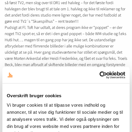
så først TV2, men slog over til DR1 ved halvleg – for det første fordi
halvlegen der blev brugt til at tale om 1. halvleg og ikke til reklamer og for
det andet fordi deres studio mere ligner noget, der har med fodbold at
gøre end TV2´s “Skuespilhus” – rent teater!!!
Pudsigt at Fl. Toft har udtalt, at deres program ikke er “poppet” – er der
noget TV2 sport er, så er det i den grad poppet – både WM-studie og f.eks
Hutli hut…. magen til en gang pop har jeg ikke set. De ustandselige
afbrydelser med flimrende blilleder i alle mulige kombinationer er
ulideligt at se på. Hver gang studieværterne har stillet et spørgsmål, det
være Morten Ankerdal eller Heidi Frederikke, og fået et svar fra feks. Troels
Beck, blev man afbrudt af skiftende billeder med en omgang forstyrende
spots. Netop Beck – der er en ydest fornuftig og dygtig mand at høre på –
lod demonstrativt sit hoved og øjne flakke fra side til side efter han var
“på” igen efter en omgang poppet lir… det var nok ikke lige meningen at
TV-seerne skulle have ste det!! Det fortæller bare, at Beck har det som alle
os andre. Tag jer sammen og fjern alle de ligegyldige spots – I har i
Overskrift bruger cookies
forvejen rigeligt med afbrydelser når de nu engang “nødvendige”
Vi bruger cookies til at tilpasse vores indhold og
reklamer køre over skærmen.
annoncer, til at vise dig funktioner til sociale medier og til
Der meget at lære – men lad være med at efterligne Amerikansk TV –
at analysere vores trafik. Vi deler også oplysninger om
danskere har end anden smag – jeg der er bred opbakning til denne
din brug af vores website med vores partnere inden for
opfattelse, men folk må tage det med, for alle vil gerne se sport – bare