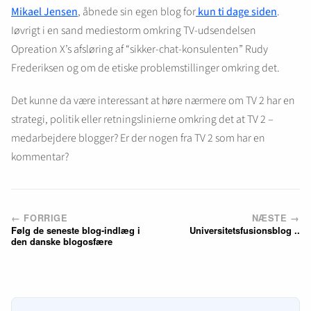
Mikael Jensen
, åbnede sin egen blog for
kun ti dage siden
.
Iøvrigt i en sand mediestorm omkring TV-udsendelsen
Opreation X’s afsløring af “sikker-chat-konsulenten” Rudy
Frederiksen og om de etiske problemstillinger omkring det.
Det kunne da være interessant at høre nærmere om TV 2 har en
strategi, politik eller retningslinierne omkring det at TV 2 –
medarbejdere blogger? Er der nogen fra TV 2 som har en
kommentar?
← FORRIGE
NÆSTE →
Følg de seneste blog-indlæg i
Universitetsfusionsblog ..
den danske blogosfære