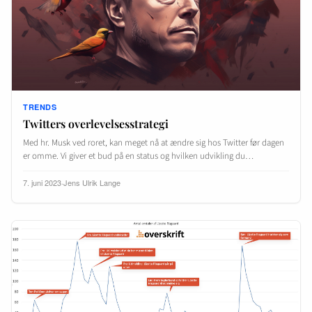
TRENDS
Twitters overlevelsesstrategi
Med hr. Musk ved roret, kan meget nå at ændre sig hos Twitter før dagen
er omme. Vi giver et bud på en status og hvilken udvikling du…
7. juni 2023
·
Jens Ulrik Lange