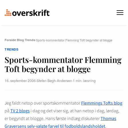
Forside
/
Blog
/
Trends
/
Sports-kommentator Flemming Toft begynder at blogge
TRENDS
Sports-kommentator Flemming
Toft begynder at blogge
16. september 2006
·
Stefan Bøgh-Andersen
·
1 min. læsning
Jeg faldt netop over sportskommentator
Flemmings Tofts blog
på
TV 2 blogs
i dag og det viser sig, at han netop i dag, lørdag,
er begyndt at blogge. Hans første indlæg diskuterer
Thomas
Graversens selv-valgte farvel til fodboldslandsholdet
.