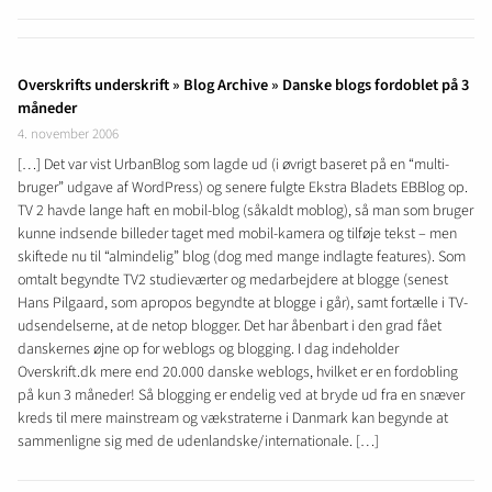
Overskrifts underskrift » Blog Archive » Danske blogs fordoblet på 3
måneder
4. november 2006
[…] Det var vist UrbanBlog som lagde ud (i øvrigt baseret på en “multi-
bruger” udgave af WordPress) og senere fulgte Ekstra Bladets EBBlog op.
TV 2 havde lange haft en mobil-blog (såkaldt moblog), så man som bruger
kunne indsende billeder taget med mobil-kamera og tilføje tekst – men
skiftede nu til “almindelig” blog (dog med mange indlagte features). Som
omtalt begyndte TV2 studieværter og medarbejdere at blogge (senest
Hans Pilgaard, som apropos begyndte at blogge i går), samt fortælle i TV-
udsendelserne, at de netop blogger. Det har åbenbart i den grad fået
danskernes øjne op for weblogs og blogging. I dag indeholder
Overskrift.dk mere end 20.000 danske weblogs, hvilket er en fordobling
på kun 3 måneder! Så blogging er endelig ved at bryde ud fra en snæver
kreds til mere mainstream og vækstraterne i Danmark kan begynde at
sammenligne sig med de udenlandske/internationale. […]