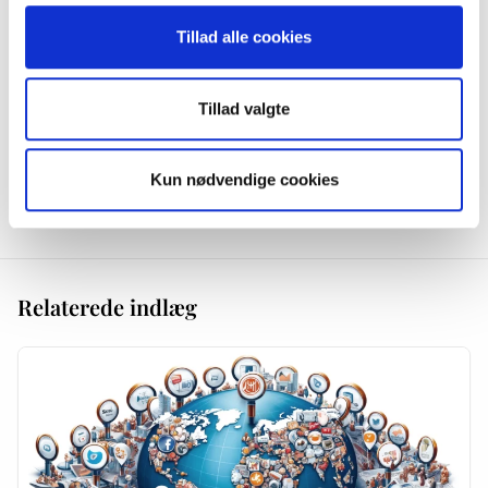
Lene
11. juli 2016
Tillad alle cookies
Spændende observationer Ninna, men jeg er enig, mange af de danske
kommentatorer sørger for tåkrummende vendinger, som hverken hører til
blandt korrekt dansk eller det man lærer i folkeskolen.
Tillad valgte
Kommentarer er lukket.
Kun nødvendige cookies
Relaterede indlæg