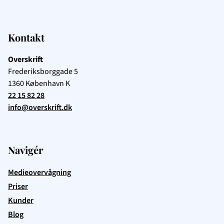
Kontakt
Overskrift
Frederiksborggade 5
1360
København K
22 15 82 28
info@overskrift.dk
Navigér
Medieovervågning
Priser
Kunder
Blog