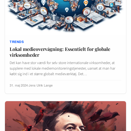
TRENDS
Lokal medieovervågning: Essentielt for globale
virksomheder
Det kan have stor værdi for selv store internationale virksomheder, at
supplere med lokale mediemonitoreringstjenester, uanset at man har
købt sig ind i et større globalt medieværktøj. Det…
31. maj 2024
·
Jens Ulrik Lange