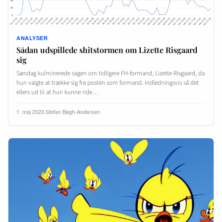
ANALYSER
Sådan udspillede shitstormen om Lizette Risgaard
sig
Søndag kulminerede sagen om tidligere FH-formand, Lizette Risgaard, da
hun valgte at trække sig fra posten som formand. Indledningsvis så det
ellers ud til at hun kunne ride…
1. maj 2023
·
Stefan Bøgh-Andersen