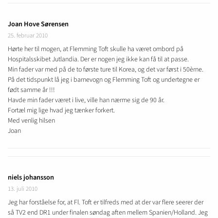
Joan Hove Sørensen
25. februar 2010
Hørte her til mogen, at Flemming Toft skulle ha været ombord på
Hospitalsskibet Jutlandia. Der er nogen jeg ikke kan få til at passe.
Min fader var med på de to første ture til Korea, og det var først i 50èrne.
På det tidspunkt lå jeg i barnevogn og Flemming Toft og undertegne er
født samme år !!!
Havde min fader været i live, ville han nærme sig de 90 år.
Fortæl mig lige hvad jeg tænker forkert.
Med venlig hilsen
Joan
niels johansson
13. juli 2010
Jeg har forståelse for, at Fl. Toft er tilfreds med at der var flere seerer der
så TV2 end DR1 under finalen søndag aften mellem Spanien/Holland. Jeg