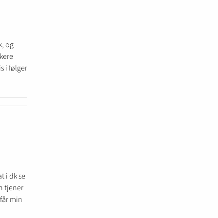
k, og
ikere
s i følger
t i dk se
n tjener
 får min