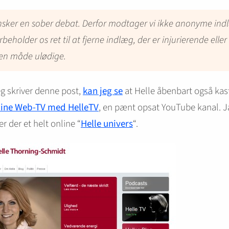
nsker en sober debat. Derfor modtager vi ikke anonyme ind
orbeholder os ret til at fjerne indlæg, der er injurierende eller
en måde ulødige.
g skriver denne post,
kan jeg se
at Helle åbenbart også kast
line Web-TV med HelleTV
, en pænt opsat YouTube kanal. J
er der et helt online “
Helle univers
“.