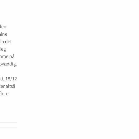
iden
mine
da det
 jeg
temme på
roværdig.
 d. 18/12
ter altså
flere