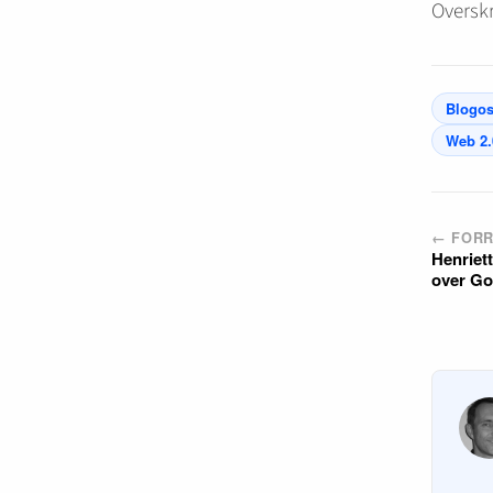
Overskr
Blogo
Web 2.
← FORR
Henriet
over Go