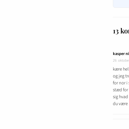
13 k
kasper n
29. oktobe
kære hel
og jeg tr
for nor i
stæd for 
sig hvad 
du være 