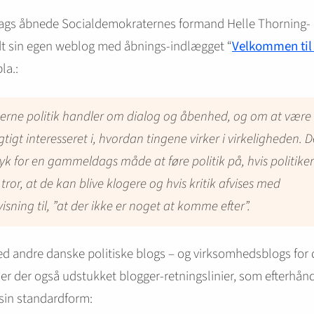
ags åbnede Socialdemokraternes formand Helle Thorning-
t sin egen weblog med åbnings-indlægget “
Velkommen til
bla.:
rne politik handler om dialog og åbenhed, og om at være
gtigt interesseret i, hvordan tingene virker i virkeligheden. D
yk for en gammeldags måde at føre politik på, hvis politike
 tror, at de kan blive klogere og hvis kritik afvises med
isning til, ”at der ikke er noget at komme efter”.
med andre danske politiske blogs – og virksomhedsblogs for
 er der også udstukket blogger-retningslinier, som efterhån
sin standardform: