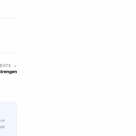
ÆSTE →
strengen
n er
ale