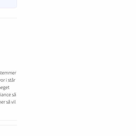
 stemmer
or i står
 meget
liance så
er så vil