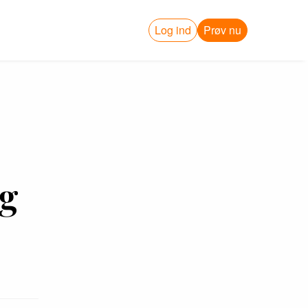
Log ind
Prøv nu
og