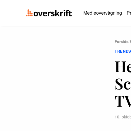
Medieovervågning
Pr
Forside
/
TREND
He
Sc
TV
10. okto