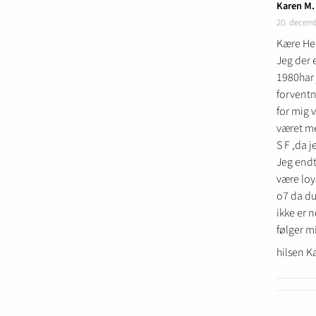
Karen M.
20. decem
Kære Hell
Jeg der 
1980har 
forventn
for mig v
været me
S F ,da 
Jeg end
være loy
o7 da du 
ikke er 
følger mi
hilsen 