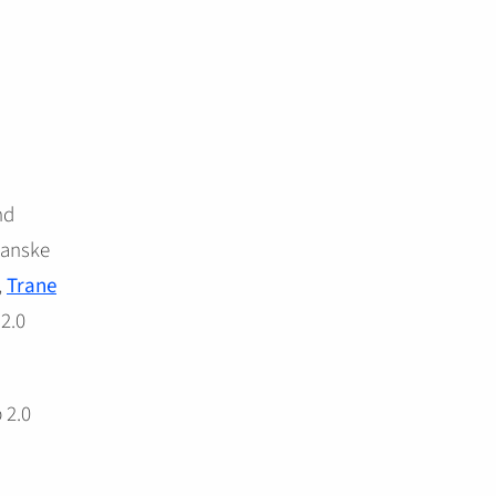
nd
danske
,
Trane
 2.0
 2.0