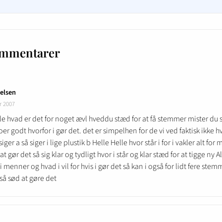
ommentarer
ielsen
r 2007
le hvad er det for noget ævl hveddu stæd for at få stemmer mister du
oer godt hvorfor i gør det. det er simpelhen for de vi ved faktisk ikke hv
 siger a så siger i lige plustik b Helle Helle hvor står i for i vakler alt for
at gør det så sig klar og tydligt hvor i står og klar stæd for at tigge ny A
i menner og hvad i vil for hvis i gør det så kan i også for lidt fere stemm
så sød at gøre det