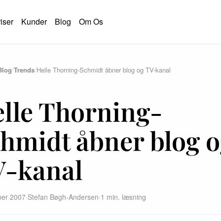
iser
Kunder
Blog
Om Os
Blog
/
Trends
/
Helle Thorning-Schmidt åbner blog og TV-kanal
S
lle Thorning-
hmidt åbner blog 
-kanal
ber 2007
·
Stefan Bøgh-Andersen
·
1 min. læsning