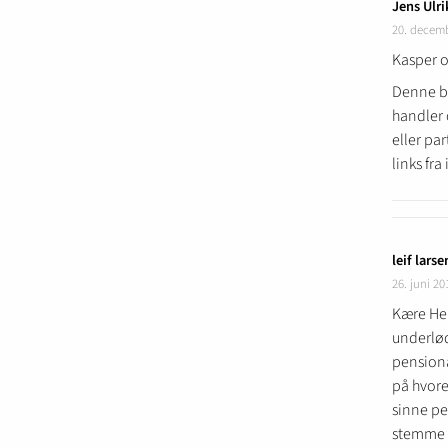
Jens Ulri
20. decem
Kasper o
Denne bl
handler 
eller par
links fr
leif larse
26. juni 20
Kære Hel
underlød
pensionæ
på hvore
sinne pe
stemme (