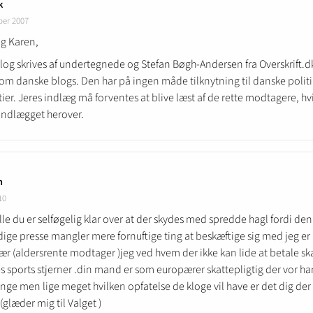
k
ber 2007
g Karen,
og skrives af undertegnede og Stefan Bøgh-Andersen fra Overskrift.d
om danske blogs. Den har på ingen måde tilknytning til danske polit
tier. Jeres indlæg må forventes at blive læst af de rette modtagere, hvi
a indlægget herover.
n
10
le du er selføgelig klar over at der skydes med spredde hagl fordi den
ige presse mangler mere fornuftige ting at beskæftige sig med jeg er
r (aldersrente modtager )jeg ved hvem der ikke kan lide at betale ska
s sports stjerner .din mand er som europærer skattepligtig der vor ha
nge men lige meget hvilken opfatelse de kloge vil have er det dig der
glæder mig til Valget )