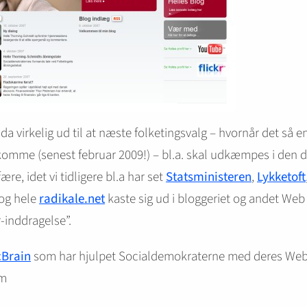
 da virkelig ud til at næste folketingsvalg – hvornår det så e
omme (senest februar 2009!) – bl.a. skal udkæmpes i den 
ære, idet vi tidligere bl.a har set
Statsministeren
,
Lykketoft
og hele
radikale.net
kaste sig ud i bloggeriet og andet Web
-inddragelse”.
cBrain
som har hjulpet Socialdemokraterne med deres Web
rm