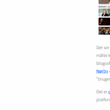
Det ser
måtte k
blogosf
Nørby
“bruger
Det er
platfo