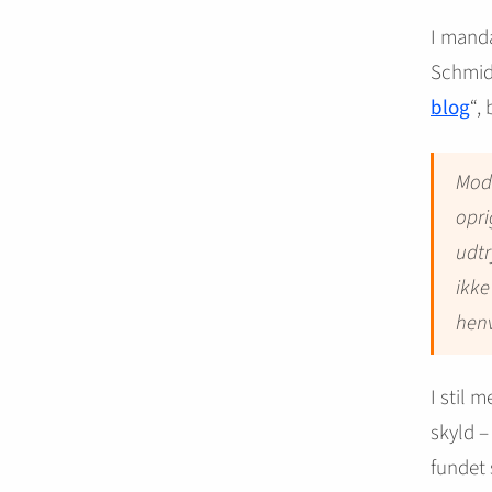
I mand
Schmid
blog
“, 
Mode
opri
udtr
ikke
henv
I stil 
skyld –
fundet 