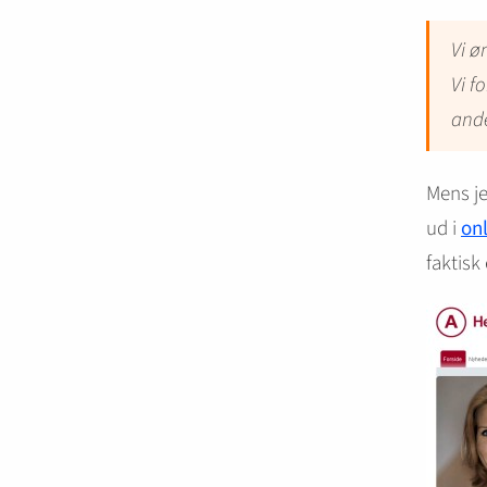
Vi ø
Vi f
and
Mens je
ud i
on
faktisk 