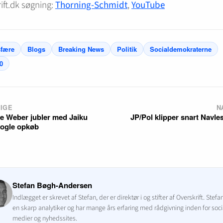
ift.dk søgning:
Thorning-Schmidt
,
YouTube
sfære
Blogs
Breaking News
Politik
Socialdemokraterne
0
IGE
N
te Weber jubler med Jaiku
JP/Pol klipper snart Navle
ogle opkøb
Stefan Bøgh-Andersen
Indlægget er skrevet af Stefan, der er direktør i og stifter af Overskrift. Stefa
en skarp analytiker og har mange års erfaring med rådgivning inden for soci
medier og nyhedssites.