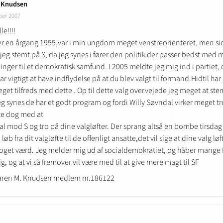
 Knudsen
ber 2007
e!!!!
er en årgang 1955,var i min ungdom meget venstreorienteret, men s
jeg stemt på S, da jeg synes i fører den politik der passer bedst med 
inger til et demokratisk samfund. I 2005 meldte jeg mig ind i partiet, 
ar vigtigt at have indflydelse på at du blev valgt til formand.Hidtil har
get tilfreds med dette . Op til dette valg overvejede jeg meget at s
jeg synes de har et godt program og fordi Willy Søvndal virker meget t
te dog med at
al mod S og tro på dine valgløfter. Der sprang altså en bombe tirsdag
løb fra dit valgløfte til de offenligt ansatte,det vil sige at dine valg løf
noget værd. Jeg melder mig ud af socialdemokratiet, og håber mange 
g, og at vi så fremover vil være med til at give mere magt til SF
Karen M. Knudsen medlem nr.186122