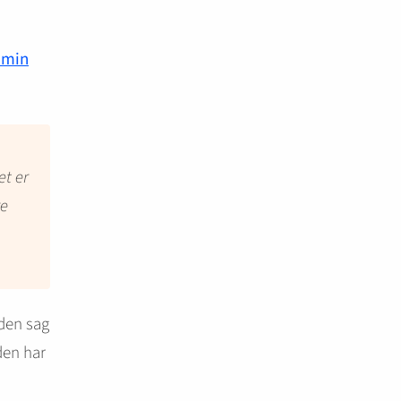
 min
et er
re
 den sag
den har