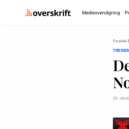
Medieovervågning
Pr
Forside
/
TREND
De
N
29. okto