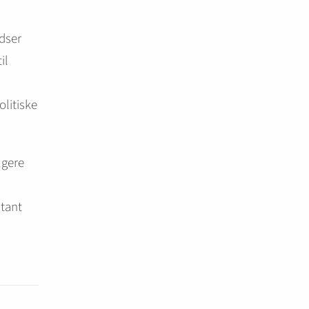
ydser
il
olitiske
lgere
stant