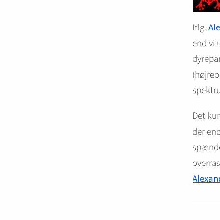
Iflg.
Al
end vi 
dyrepa
(højreo
spektru
Det kun
der end
spænden
overra
Alexan