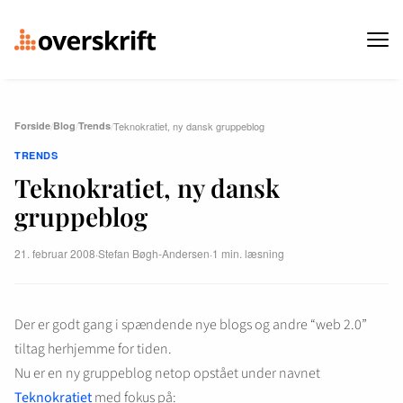
Forside
/
Blog
/
Trends
/
Teknokratiet, ny dansk gruppeblog
TRENDS
Teknokratiet, ny dansk
gruppeblog
21. februar 2008
·
Stefan Bøgh-Andersen
·
1 min. læsning
Der er godt gang i spændende nye blogs og andre “web 2.0”
tiltag herhjemme for tiden.
Nu er en ny gruppeblog netop opstået under navnet
Teknokratiet
med fokus på: