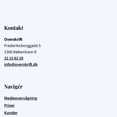
Kontakt
Overskrift
Frederiksborggade 5
1360
København K
22 15 82 28
info@overskrift.dk
Navigér
Medieovervågning
Priser
Kunder