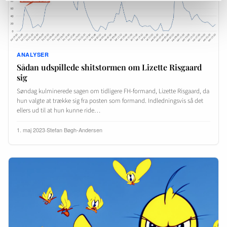
ANALYSER
Sådan udspillede shitstormen om Lizette Risgaard
sig
Søndag kulminerede sagen om tidligere FH-formand, Lizette Risgaard, da
hun valgte at trække sig fra posten som formand. Indledningsvis så det
ellers ud til at hun kunne ride…
1. maj 2023
·
Stefan Bøgh-Andersen