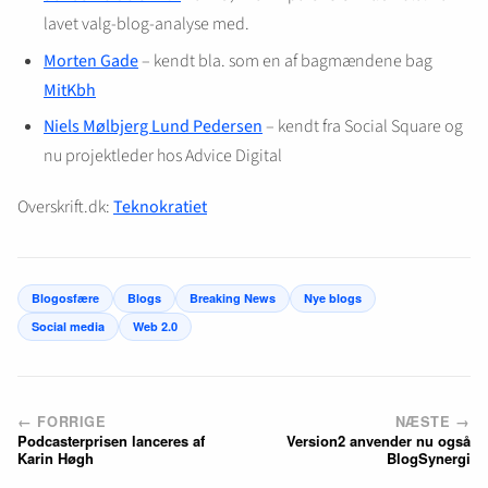
lavet valg-blog-analyse med.
Morten Gade
– kendt bla. som en af bagmændene bag
MitKbh
Niels Mølbjerg Lund Pedersen
– kendt fra Social Square og
nu projektleder hos Advice Digital
Overskrift.dk:
Teknokratiet
Blogosfære
Blogs
Breaking News
Nye blogs
Social media
Web 2.0
← FORRIGE
NÆSTE →
Podcasterprisen lanceres af
Version2 anvender nu også
Karin Høgh
BlogSynergi