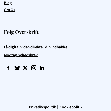
Blog
Om Os
Følg Overskrift
Få digital viden direkte i din indbakke
Modtag nyhedsbrev
f
q
t
i
l
Privatlivspolitik
|
Cookiepolitik