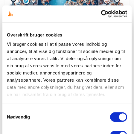
Overskrift bruger cookies
Vi bruger cookies til at tilpasse vores indhold og
annoncer, til at vise dig funktioner til sociale medier og til
TRENDS
at analysere vores trafik. Vi deler også oplysninger om
Lokal medieovervågning: Essentielt for globale
virksomheder
din brug af vores website med vores partnere inden for
sociale medier, annonceringspartnere og
Det kan have stor værdi for selv store internationale virksomheder, at
supplere med lokale mediemonitoreringstjenester, uanset at man har
analysepartnere. Vores partnere kan kombinere disse
købt sig ind i et større globalt medieværktøj. Det…
data med andre oplysninger, du har givet dem, eller som
de har indsamlet fra din brug af deres tjenester.
31. maj 2024
·
Jens Ulrik Lange
Samtykkevalg
Nødvendig