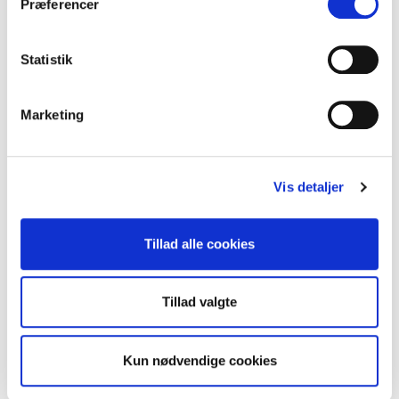
Præferencer
Statistik
Marketing
TRENDS
Twitters overlevelsesstrategi
Vis detaljer
Med hr. Musk ved roret, kan meget nå at ændre sig hos Twitter før dagen
er omme. Vi giver et bud på en status og hvilken udvikling du…
Tillad alle cookies
7. juni 2023
·
Jens Ulrik Lange
Tillad valgte
Kun nødvendige cookies