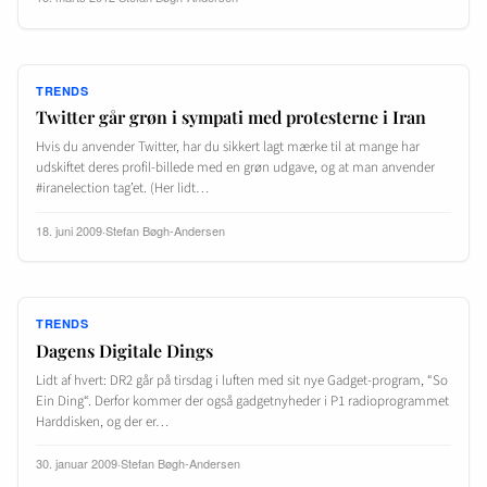
TRENDS
Twitter går grøn i sympati med protesterne i Iran
Hvis du anvender Twitter, har du sikkert lagt mærke til at mange har
udskiftet deres profil-billede med en grøn udgave, og at man anvender
#iranelection tag’et. (Her lidt…
18. juni 2009
·
Stefan Bøgh-Andersen
TRENDS
Dagens Digitale Dings
Lidt af hvert: DR2 går på tirsdag i luften med sit nye Gadget-program, “So
Ein Ding“. Derfor kommer der også gadgetnyheder i P1 radioprogrammet
Harddisken, og der er…
30. januar 2009
·
Stefan Bøgh-Andersen