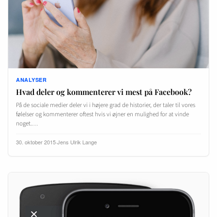
ANALYSER
Hvad deler og kommenterer vi mest på Facebook?
På de sociale medier deler vi i højere grad de historier, der taler til vores
følelser og kommenterer oftest hvis vi øjner en mulighed for at vinde
noget.…
30. oktober 2015
·
Jens Ulrik Lange