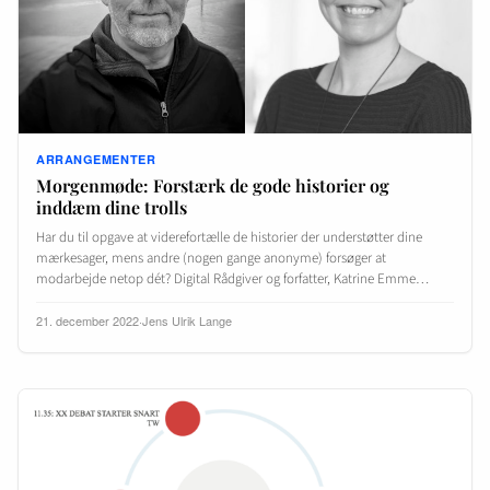
ARRANGEMENTER
Morgenmøde: Forstærk de gode historier og
inddæm dine trolls
Har du til opgave at viderefortælle de historier der understøtter dine
mærkesager, mens andre (nogen gange anonyme) forsøger at
modarbejde netop dét? Digital Rådgiver og forfatter, Katrine Emme…
21. december 2022
·
Jens Ulrik Lange