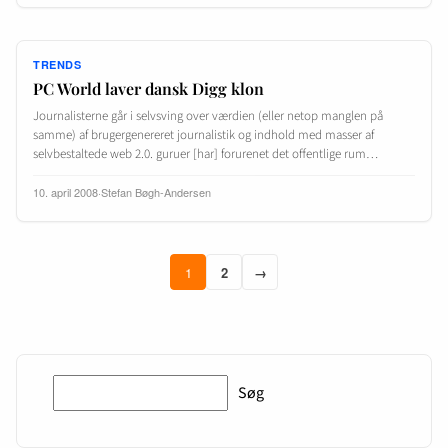
TRENDS
PC World laver dansk Digg klon
Journalisterne går i selvsving over værdien (eller netop manglen på
samme) af brugergenereret journalistik og indhold med masser af
selvbestaltede web 2.0. guruer [har] forurenet det offentlige rum…
10. april 2008
·
Stefan Bøgh-Andersen
1
2
→
Søg
Søg