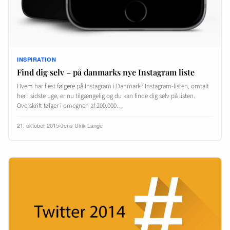
INSPIRATION
Find dig selv – på danmarks nye Instagram liste
Hvem har flest følgere på Instagram i Danmark? Instagram-listen, omtalt
her i sidste uge, er nu tilgængelig og du kan finde dig selv på listen.
Overskrift følger i omegnen af 200.000…
21. oktober 2015
·
Jens Ulrik Lange