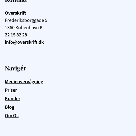
Overskrift
Frederiksborggade 5
1360
København K
22 15 82 28
info@overskrift.dk
Navigér
Medieovervågning
Priser
Kunder
Blog
Om Os