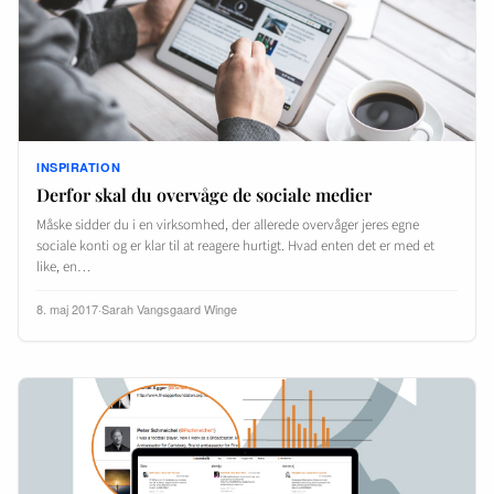
INSPIRATION
Derfor skal du overvåge de sociale medier
Måske sidder du i en virksomhed, der allerede overvåger jeres egne
sociale konti og er klar til at reagere hurtigt. Hvad enten det er med et
like, en…
8. maj 2017
·
Sarah Vangsgaard Winge