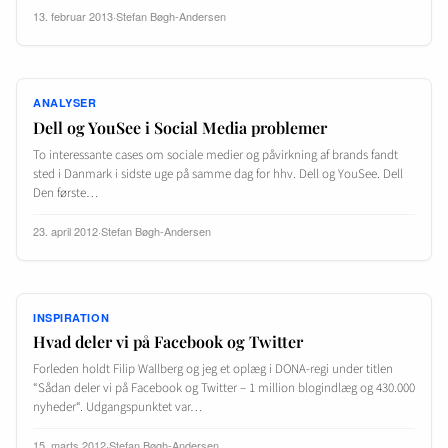
13. februar 2013
·
Stefan Bøgh-Andersen
ANALYSER
Dell og YouSee i Social Media problemer
To interessante cases om sociale medier og påvirkning af brands fandt
sted i Danmark i sidste uge på samme dag for hhv. Dell og YouSee. Dell
Den første…
23. april 2012
·
Stefan Bøgh-Andersen
INSPIRATION
Hvad deler vi på Facebook og Twitter
Forleden holdt Filip Wallberg og jeg et oplæg i DONA-regi under titlen
“Sådan deler vi på Facebook og Twitter – 1 million blogindlæg og 430.000
nyheder“. Udgangspunktet var…
15. marts 2012
·
Stefan Bøgh-Andersen