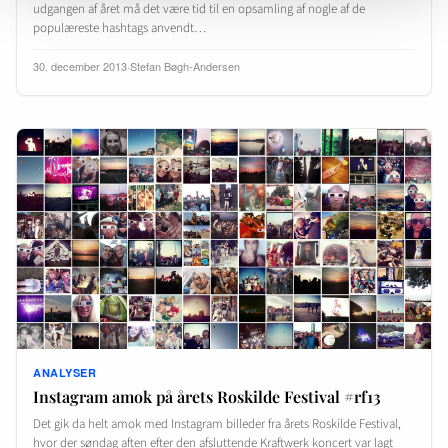
udgangen af året må det være tid til en opsamling af nogle af de
populæreste hashtags anvendt…
30. december 2013
·
Stefan Bøgh-Andersen
ANALYSER
Instagram amok på årets Roskilde Festival #rf13
Det gik da helt amok med Instagram billeder fra årets Roskilde Festival,
hvor der søndag aften efter den afsluttende Kraftwerk koncert var lagt