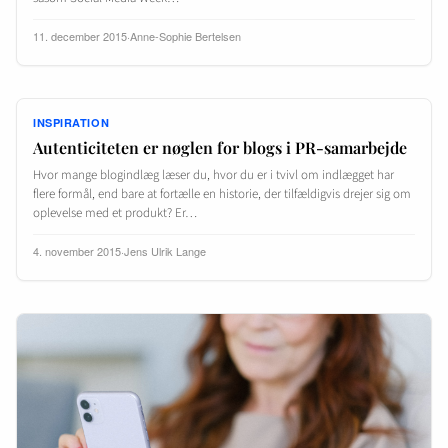
11. december 2015
·
Anne-Sophie Bertelsen
INSPIRATION
Autenticiteten er nøglen for blogs i PR-samarbejde
Hvor mange blogindlæg læser du, hvor du er i tvivl om indlægget har
flere formål, end bare at fortælle en historie, der tilfældigvis drejer sig om
oplevelse med et produkt? Er…
4. november 2015
·
Jens Ulrik Lange