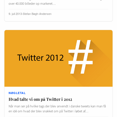
over 40.000 billeder op markeret…
9. juli 2013
·
Stefan Bøgh-Andersen
NØGLETAL
Hvad talte vi om på Twitter i 2012
Når man ser på hvilke tags der blev anvendt i danske tweets kan man få
en idé om hvad der blev snakket om på Twitter i løbet af…