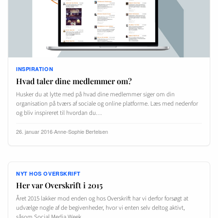
INSPIRATION
Hvad taler dine medlemmer om?
Husker du at lytte med på hvad dine medlemmer siger om din
organisation på tværs af sociale og online platforme. Læs med nedenfor
og bliv inspireret til hvordan du…
26. januar 2016
·
Anne-Sophie Bertelsen
NYT HOS OVERSKRIFT
Her var Overskrift i 2015
Året 2015 lakker mod enden og hos Overskrift har vi derfor forsøgt at
udvælge nogle af de begivenheder, hvor vi enten selv deltog aktivt,
såsom Social Media Week…