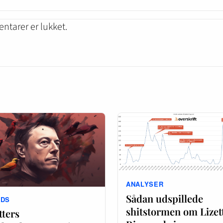
tarer er lukket.
ANALYSER
Sådan udspillede
NDS
shitstormen om Lizet
tters