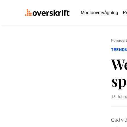
Medieovervågning
Pr
Forside
/
TREND
W
sp
18. febr
Gad vi