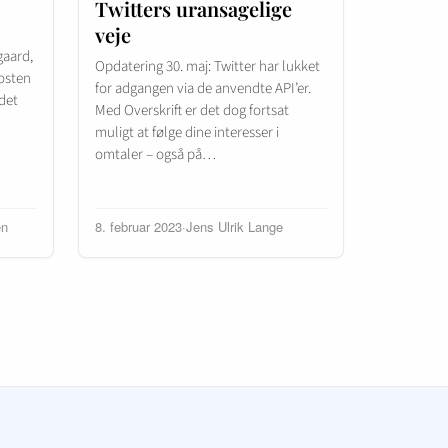
Twitters uransagelige
veje
gaard,
Opdatering 30. maj: Twitter har lukket
posten
for adgangen via de anvendte API’er.
det
Med Overskrift er det dog fortsat
muligt at følge dine interesser i
omtaler – også på…
en
8. februar 2023
·
Jens Ulrik Lange