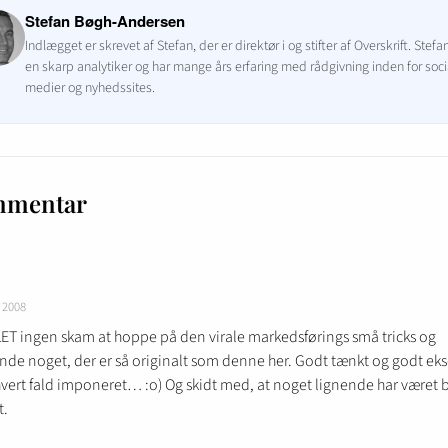
Stefan Bøgh-Andersen
Indlægget er skrevet af Stefan, der er direktør i og stifter af Overskrift. Stefa
en skarp analytiker og har mange års erfaring med rådgivning inden for soci
medier og nyhedssites.
mmentar
r 2008
LET ingen skam at hoppe på den virale markedsførings små tricks og
nde noget, der er så originalt som denne her. Godt tænkt og godt eks
 hvert fald imponeret… :o) Og skidt med, at noget lignende har været b
t.