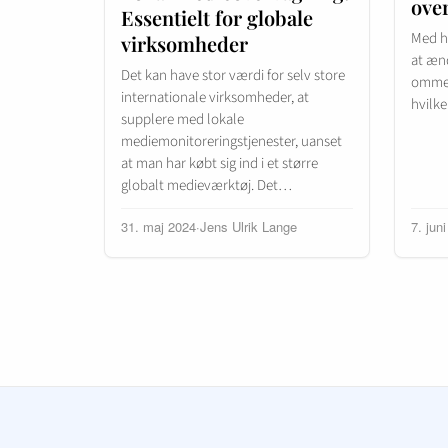
over
Essentielt for globale
Med h
virksomheder
at ænd
Det kan have stor værdi for selv store
omme. 
internationale virksomheder, at
hvilk
supplere med lokale
mediemonitoreringstjenester, uanset
at man har købt sig ind i et større
globalt medieværktøj. Det…
31. maj 2024
·
Jens Ulrik Lange
7. jun