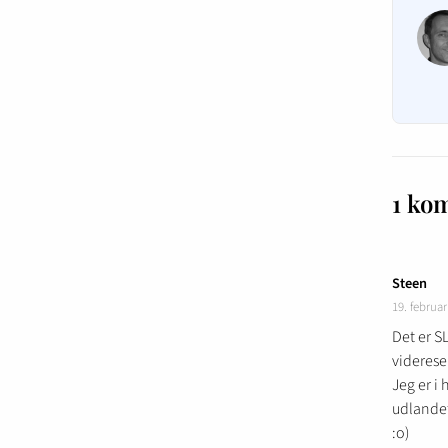
1 ko
Steen
19. februa
Det er S
viderese
Jeg er i
udlande
:o)