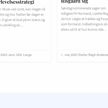
Risgaard sig
levelsesstrategi
Søndag kulminerede sagen om
r. Musk ved roret, kan meget nå
tidligere FH-formand, Lizette Ris
re sig hos Twitter før dagen er
da hun valgte at trække sig fra 
Vi giver et bud på en status og
som formand. Indledningsvis så 
en udvikling du…
ellers ud til at hun kunne ride…
i 2023
·
Jens Ulrik Lange
1. maj 2023
·
Stefan Bøgh-Anders