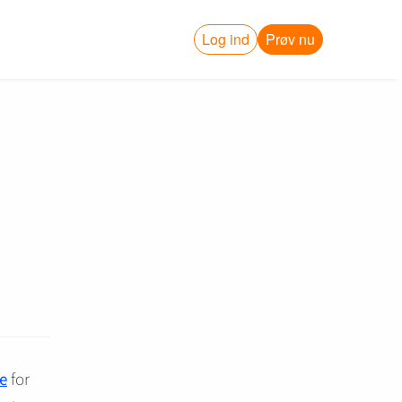
Log ind
Prøv nu
e
for