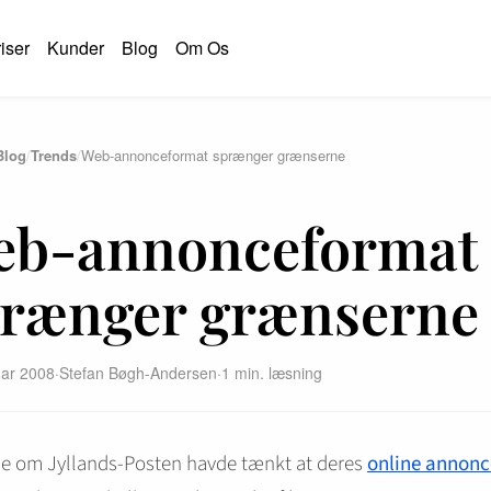
iser
Kunder
Blog
Om Os
Blog
/
Trends
/
Web-annonceformat sprænger grænserne
S
eb-annonceformat
rænger grænserne
uar 2008
·
Stefan Bøgh-Andersen
·
1 min. læsning
de om Jyllands-Posten havde tænkt at deres
online annonc