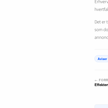
Erhverv
hvertfa
Det er t
som dog
annonc
Aviser
← FORR
Effekte