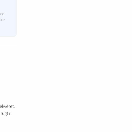
n er
ale
ekveret.
rugt i