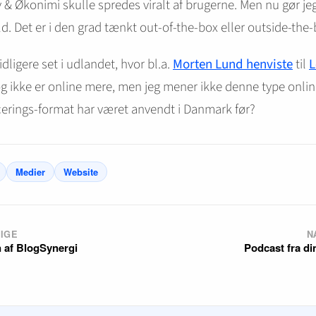
 & Økonimi skulle spredes viralt af brugerne. Men nu gør jeg
ld. Det er i den grad tænkt out-of-the-box eller outside-the-
idligere set i udlandet, hvor bl.a.
Morten Lund henviste
til
L
 ikke er online mere, men jeg mener ikke denne type onli
erings-format har været anvendt i Danmark før?
Medier
Website
IGE
N
n af BlogSynergi
Podcast fra di