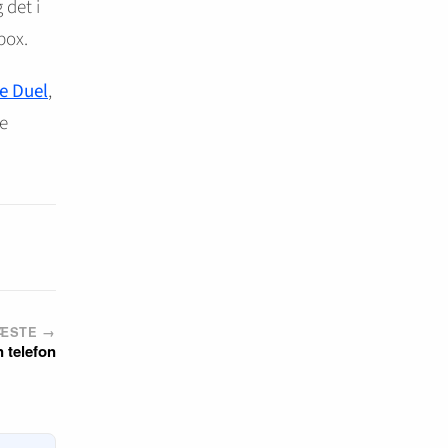
 det i
box.
e Duel
,
ne
ÆSTE →
n telefon