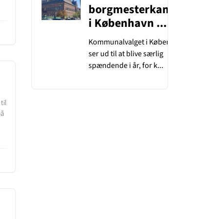
til
på