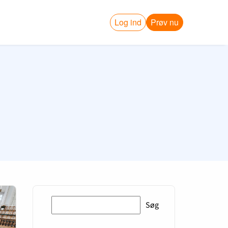
Log ind
Prøv nu
Søg
Søg