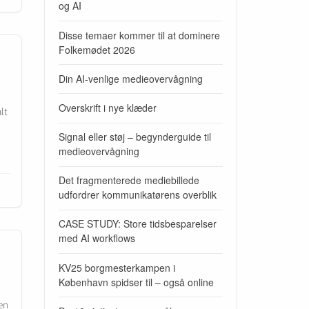
og AI
Disse temaer kommer til at dominere
Folkemødet 2026
Din AI-venlige medieovervågning
Overskrift i nye klæder
lt
Signal eller støj – begynderguide til
medieovervågning
Det fragmenterede mediebillede
udfordrer kommunikatørens overblik
CASE STUDY: Store tidsbesparelser
med AI workflows
KV25 borgmesterkampen i
København spidser til – også online
 en