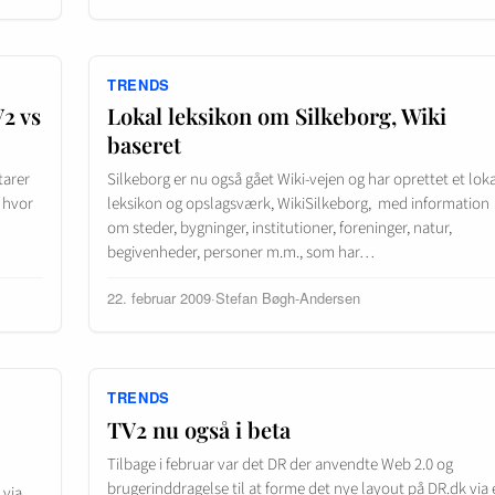
TRENDS
2 vs
Lokal leksikon om Silkeborg, Wiki
baseret
tarer
Silkeborg er nu også gået Wiki-vejen og har oprettet et loka
 hvor
leksikon og opslagsværk, WikiSilkeborg, med information
om steder, bygninger, institutioner, foreninger, natur,
begivenheder, personer m.m., som har…
22. februar 2009
·
Stefan Bøgh-Andersen
TRENDS
TV2 nu også i beta
Tilbage i februar var det DR der anvendte Web 2.0 og
brugerinddragelse til at forme det nye layout på DR.dk via
 via