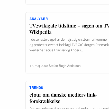
ANALYSER
TV2wikigate tidslinie – sagen om TV
Wikipedia
I de seneste dage har der rejst sig en storm af kommen
og protester over et indslag i TV2 Go’ Morgen Danmark
værterne Cecilie Frøkjær og Anders…
17. maj 2009
·
Stefan Bøgh-Andersen
TRENDS
eJour om danske mediers link-
forskrækkelse
Den nye udgave af eJour er netop landet – annonceret