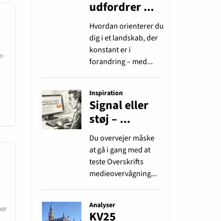
en
her