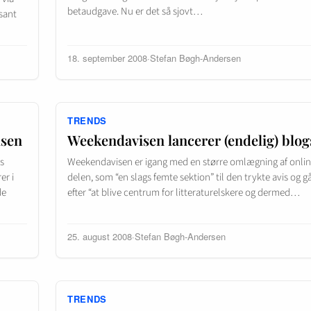
betaudgave. Nu er det så sjovt…
ssant
18. september 2008
·
Stefan Bøgh-Andersen
TRENDS
isen
Weekendavisen lancerer (endelig) blog
s
Weekendavisen er igang med en større omlægning af onlin
er i
delen, som “en slags femte sektion” til den trykte avis og g
de
efter “at blive centrum for litteraturelskere og dermed…
25. august 2008
·
Stefan Bøgh-Andersen
TRENDS