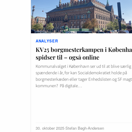
ANALYSER
KV25 borgmesterkampen i Københ
spidser til – også online
Kommunalvalget i København ser ud til at blive særlig
spændende i år, for kan Socialdemokratiet holde på
borgmesterkæden eller tager Enhedslisten og SF magte
kommunen? På digitale…
30. oktober 2025
·
Stefan Bøgh-Andersen