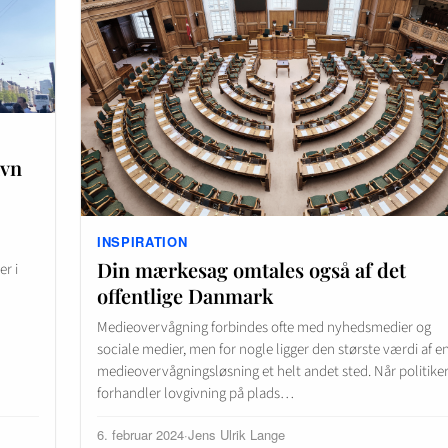
avn
INSPIRATION
Din mærkesag omtales også af det
r i
offentlige Danmark
Medieovervågning forbindes ofte med nyhedsmedier og
sociale medier, men for nogle ligger den største værdi af e
medieovervågningsløsning et helt andet sted. Når politike
forhandler lovgivning på plads…
6. februar 2024
·
Jens Ulrik Lange