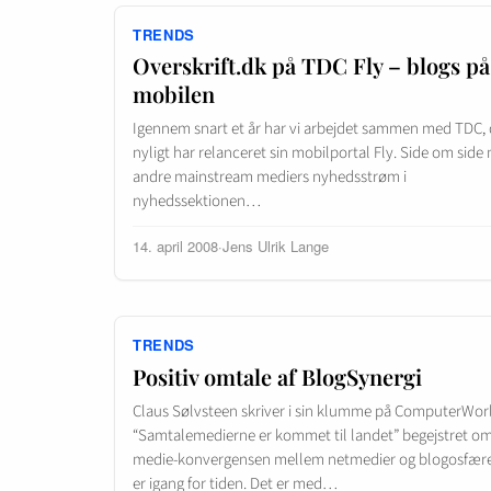
TRENDS
Overskrift.dk på TDC Fly – blogs på
mobilen
Igennem snart et år har vi arbejdet sammen med TDC, 
nyligt har relanceret sin mobilportal Fly. Side om side
andre mainstream mediers nyhedsstrøm i
nyhedssektionen…
14. april 2008
·
Jens Ulrik Lange
TRENDS
Positiv omtale af BlogSynergi
Claus Sølvsteen skriver i sin klumme på ComputerWor
“Samtalemedierne er kommet til landet” begejstret o
medie-konvergensen mellem netmedier og blogosfær
er igang for tiden. Det er med…