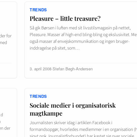
TRENDS
Pleasure – little treasure?
Så gik Børsen i luften med sit livsstilsmagasin på nettet,
Pleasure. Masser af high-end bling-bling og ekslusivitet. M
der for
også masser af envejskommunikation og ingen bruger-
 med
inddragelse på sitet, som…
3. april 2008
·
Stefan Bøgh-Andersen
TRENDS
Sociale medier i organisatorisk
magtkampe
ld
m
Journalisten skriver idag i artiklen Facebook i
en der
formandsopgør, hvorledes medlemmer i en organisation (
sjovt nok Journalistforbundet) har kastet sig over sociale