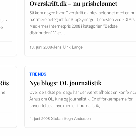
Overskrift.dk – nu prisbelønnet
Så kom dagen hvor Overskrift.dk blev belønnet med en pri
nærmere betegnet for BlogSynergi – tjenesten ved FDIM‘s
iske
Mediernes Internetpris 2008 i kategorien “Bedste
De
distribution”. Vi er…
13. juni 2008
·
Jens Ulrik Lange
TRENDS
Riis
Nye blogs: OL journalistik
sine
Over de sidste par dage har der været afholdt en konfernce
Århus om OL, Kina og journalistik. En af forkæmperne for
anvendelse af nye medier i journalistik,…
4. juni 2008
·
Stefan Bøgh-Andersen