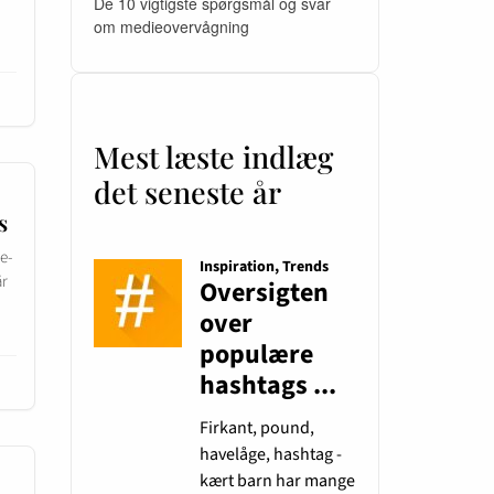
De 10 vigtigste spørgsmål og svar
om medieovervågning
Mest læste indlæg
det seneste år
s
e-
år