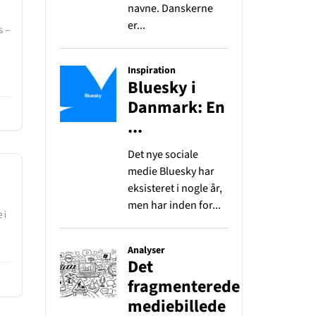
s –
 i