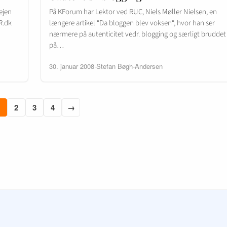
ejen
På KForum har Lektor ved RUC, Niels Møller Nielsen, en
R.dk
længere artikel “Da bloggen blev voksen“, hvor han ser
nærmere på autenticitet vedr. blogging og særligt bruddet
på…
30. januar 2008
·
Stefan Bøgh-Andersen
2
3
4
→