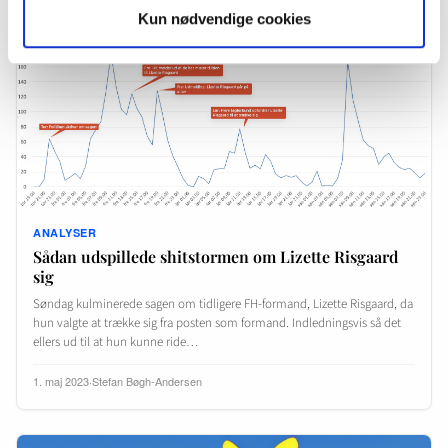
Kun nødvendige cookies
ANALYSER
Sådan udspillede shitstormen om Lizette Risgaard
sig
Søndag kulminerede sagen om tidligere FH-formand, Lizette Risgaard, da
hun valgte at trække sig fra posten som formand. Indledningsvis så det
ellers ud til at hun kunne ride…
1. maj 2023
·
Stefan Bøgh-Andersen