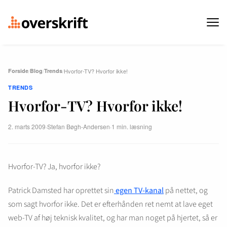
Forside
/
Blog
/
Trends
/
Hvorfor-TV? Hvorfor ikke!
TRENDS
Hvorfor-TV? Hvorfor ikke!
2. marts 2009
·
Stefan Bøgh-Andersen
·
1 min. læsning
Hvorfor-TV? Ja, hvorfor ikke?
Patrick Damsted har oprettet sin
egen TV-kanal
på nettet, og
som sagt hvorfor ikke. Det er efterhånden ret nemt at lave eget
web-TV af høj teknisk kvalitet, og har man noget på hjertet, så er