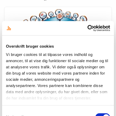
Overskrift bruger cookies
Vi bruger cookies til at tilpasse vores indhold og
annoncer, til at vise dig funktioner til sociale medier og til
at analysere vores trafik. Vi deler også oplysninger om
din brug af vores website med vores partnere inden for
TRENDS
sociale medier, annonceringspartnere og
Lokal medieovervågning: Essentielt for globale
analysepartnere. Vores partnere kan kombinere disse
virksomheder
data med andre oplysninger, du har givet dem, eller som
Det kan have stor værdi for selv store internationale virksomheder, at
de har indsamlet fra din brug af deres tjenester.
supplere med lokale mediemonitoreringstjenester, uanset at man har
købt sig ind i et større globalt medieværktøj. Det…
Samtykkevalg
31. maj 2024
·
Jens Ulrik Lange