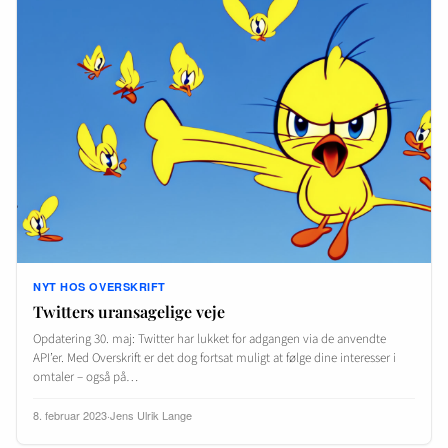
NYT HOS OVERSKRIFT
Twitters uransagelige veje
Opdatering 30. maj: Twitter har lukket for adgangen via de anvendte
API’er. Med Overskrift er det dog fortsat muligt at følge dine interesser i
omtaler – også på…
8. februar 2023
·
Jens Ulrik Lange