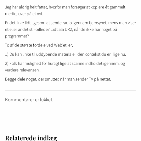
Jeg har aldrig helt fattet, hvorfor man forsøger at kopiere ét gammelt
medie, over på et nyt.
Er det ikke lidt ligesom at sende radio igennem fjernsynet, mens man viser
et eller andet stil-billede? Lidt ala DR2, når de ikke har noget på
programmet?
To af de største fordele ved Web’et, er:
1) Du kan linke til uddybende materiale i den contekst du er i lige nu.
2) Folk har mulighed for hurtigt lige at scanne indholdet igennem, og
vurdere relevansen..
Begge dele noget, der smutter, når man sender TV på nettet.
Kommentarer er lukket.
Relaterede indlæg