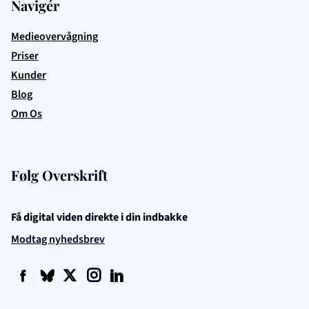
Navigér
Medieovervågning
Priser
Kunder
Blog
Om Os
Følg Overskrift
Få digital viden direkte i din indbakke
Modtag nyhedsbrev
f
q
t
i
l