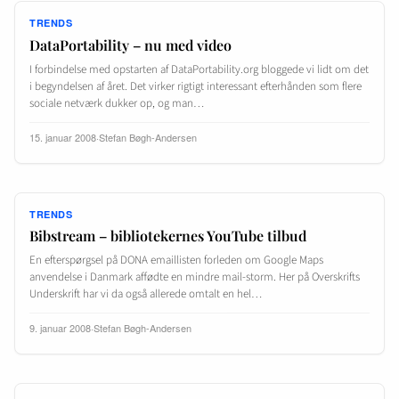
TRENDS
DataPortability – nu med video
I forbindelse med opstarten af DataPortability.org bloggede vi lidt om det
i begyndelsen af året. Det virker rigtigt interessant efterhånden som flere
sociale netværk dukker op, og man…
15. januar 2008
·
Stefan Bøgh-Andersen
TRENDS
Bibstream – bibliotekernes YouTube tilbud
En efterspørgsel på DONA emaillisten forleden om Google Maps
anvendelse i Danmark affødte en mindre mail-storm. Her på Overskrifts
Underskrift har vi da også allerede omtalt en hel…
9. januar 2008
·
Stefan Bøgh-Andersen