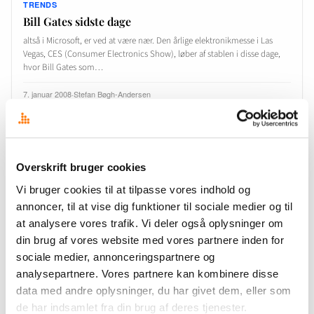
TRENDS
Bill Gates sidste dage
altså i Microsoft, er ved at være nær. Den årlige elektronikmesse i Las
Vegas, CES (Consumer Electronics Show), løber af stablen i disse dage,
hvor Bill Gates som…
7. januar 2008
·
Stefan Bøgh-Andersen
TRENDS
Overskrift bruger cookies
Web 2.0 bobble days – forudsigelse via Wired side-
index
Vi bruger cookies til at tilpasse vores indhold og
En Web 2.0 boble på vej? Jeg har i øvrigt idag lige fået den nye udgave af
annoncer, til at vise dig funktioner til sociale medier og til
(det teknologi-optimistiske måneds-magasin) Wired (december 2007).
at analysere vores trafik. Vi deler også oplysninger om
Jeg har abonneret på Wired…
din brug af vores website med vores partnere inden for
sociale medier, annonceringspartnere og
6. december 2007
·
Stefan Bøgh-Andersen
analysepartnere. Vores partnere kan kombinere disse
data med andre oplysninger, du har givet dem, eller som
de har indsamlet fra din brug af deres tjenester.