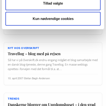
Danske politikere opdager YouTube som platform
Tillad valgte
TV2 har i dag en historie om hvordan Socialdemokratiet går på YouTube:
det er folketingskandidat fra Vejle, Tobias Gräs, der har indspillet en 1-
minut lang video om sin…
Kun nødvendige cookies
27. juli 2007
·
Stefan Bøgh-Andersen
NYT HOS OVERSKRIFT
Travellog – blog med på rejsen
Så har vi på Overskrift.dk endnu engang indgået et blog-samarbejde med
en dansk blog-tjeneste, denne gang Travellog. En masse weblogs
oprettes i forvejen med det formål bl.a. at…
10. april 2007
·
Stefan Bøgh-Andersen
TRENDS
Danskerne blogger om Ungdomshuset – i den grad