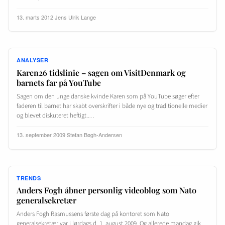
13. marts 2012
·
Jens Ulrik Lange
ANALYSER
Karen26 tidslinie – sagen om VisitDenmark og
barnets far på YouTube
Sagen om den unge danske kvinde Karen som på YouTube søger efter
faderen til barnet har skabt overskrifter i både nye og traditionelle medier
og blevet diskuteret heftigt.…
13. september 2009
·
Stefan Bøgh-Andersen
TRENDS
Anders Fogh åbner personlig videoblog som Nato
generalsekretær
Anders Fogh Rasmussens første dag på kontoret som Nato
generalsekretær var i lørdags d. 1. august 2009. Og allerede mandag gik