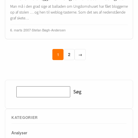
Man må i den grad sige at balladen om Ungdomshuset har fået bloggerne
op af stolen … og hen til weblog-tasterne. Som det ses af nedenstående
graf skete…
6. marts 2007
·
Stefan Bøgh-Andersen
1
2
→
Søg
Søg
KATEGORIER
Analyser