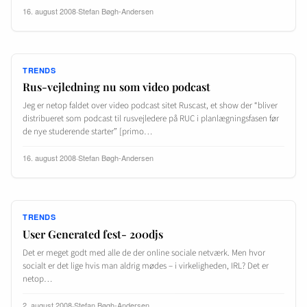
16. august 2008
·
Stefan Bøgh-Andersen
TRENDS
Rus-vejledning nu som video podcast
Jeg er netop faldet over video podcast sitet Ruscast, et show der “bliver
distribueret som podcast til rusvejledere på RUC i planlægningsfasen før
de nye studerende starter” [primo…
16. august 2008
·
Stefan Bøgh-Andersen
TRENDS
User Generated fest- 200djs
Det er meget godt med alle de der online sociale netværk. Men hvor
socialt er det lige hvis man aldrig mødes – i virkeligheden, IRL? Det er
netop…
2. august 2008
·
Stefan Bøgh-Andersen