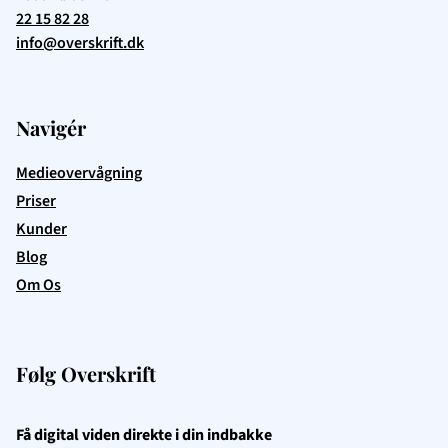
22 15 82 28
info@overskrift.dk
Navigér
Medieovervågning
Priser
Kunder
Blog
Om Os
Følg Overskrift
Få digital viden direkte i din indbakke