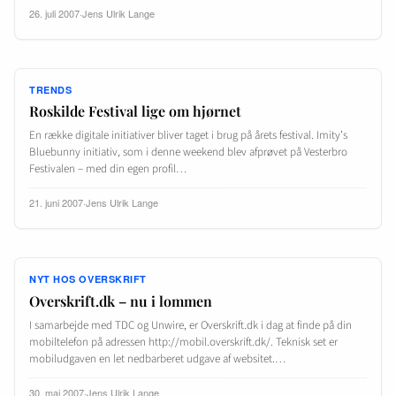
26. juli 2007
·
Jens Ulrik Lange
TRENDS
Roskilde Festival lige om hjørnet
En række digitale initiativer bliver taget i brug på årets festival. Imity’s
Bluebunny initiativ, som i denne weekend blev afprøvet på Vesterbro
Festivalen – med din egen profil…
21. juni 2007
·
Jens Ulrik Lange
NYT HOS OVERSKRIFT
Overskrift.dk – nu i lommen
I samarbejde med TDC og Unwire, er Overskrift.dk i dag at finde på din
mobiltelefon på adressen http://mobil.overskrift.dk/. Teknisk set er
mobiludgaven en let nedbarberet udgave af websitet.…
30. maj 2007
·
Jens Ulrik Lange