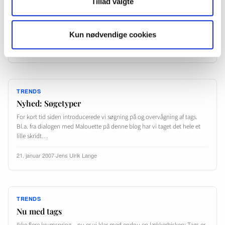
Tillad valgte
Marjolein Hoekstra a.k.a. CleverClogs har samlet 9 supertips til alle, der vil
give sig selv og deltagerne mest ud af deres RSS feeds. Tip nummer 10:
Tilmeld dine…
Kun nødvendige cookies
31. januar 2007
·
Jens Ulrik Lange
TRENDS
Nyhed: Søgetyper
For kort tid siden introducerede vi søgning på og overvågning af tags.
Bl.a. fra dialogen med Malouette på denne blog har vi taget det hele et
lille skridt…
21. januar 2007
·
Jens Ulrik Lange
TRENDS
Nu med tags
Ikke flere krumspring – nu er vi klar med endnu en lækkerbisken: Tags er