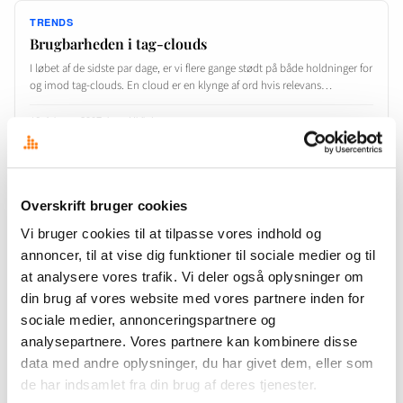
TRENDS
Brugbarheden i tag-clouds
I løbet af de sidste par dage, er vi flere gange stødt på både holdninger for
og imod tag-clouds. En cloud er en klynge af ord hvis relevans…
16. februar 2007
·
Jens Ulrik Lange
TRENDS
Overskrift bruger cookies
Speciale om weblogs til download
Vi bruger cookies til at tilpasse vores indhold og
Stinne har færdiggjort sit speciale på Informationsvidenskab på Aarhus
annoncer, til at vise dig funktioner til sociale medier og til
Universitet, hvori hun blandt andet optegner sociale netværk i den
at analysere vores trafik. Vi deler også oplysninger om
danske del af blogosfæren. Hent en .pdf-kopi via hendes…
din brug af vores website med vores partnere inden for
15. februar 2007
·
Jens Ulrik Lange
sociale medier, annonceringspartnere og
analysepartnere. Vores partnere kan kombinere disse
data med andre oplysninger, du har givet dem, eller som
de har indsamlet fra din brug af deres tjenester.
TRENDS