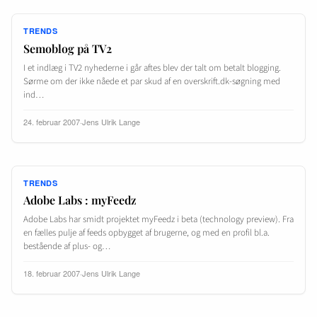
TRENDS
Semoblog på TV2
I et indlæg i TV2 nyhederne i går aftes blev der talt om betalt blogging.
Sørme om der ikke nåede et par skud af en overskrift.dk-søgning med
ind…
24. februar 2007
·
Jens Ulrik Lange
TRENDS
Adobe Labs : myFeedz
Adobe Labs har smidt projektet myFeedz i beta (technology preview). Fra
en fælles pulje af feeds opbygget af brugerne, og med en profil bl.a.
bestående af plus- og…
18. februar 2007
·
Jens Ulrik Lange