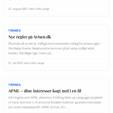
27. august 2007
·
Jens Ulrik Lange
TRENDS
Nye regler på Avisen.dk
På avisen.dk er det pt. heftigst kommenterede indlæg fra avisens egen
Ole Wejse Svarrer. Reaktionerne kommer på et netop indført etisk
kodeks. Det følger lige i halen på…
31. juli 2007
·
Jens Ulrik Lange
TRENDS
APML – dine interesser kogt ned i en fil
Går tingene som APML (Attention Profiling Mark-up Language) projektet
vil have, kommer vi til at kunne fortælle maskiner og andre mennesker
om vores interesseprofil i APML format. Din…