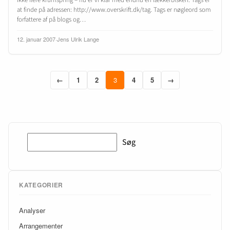
at finde på adressen: http://www.overskrift.dk/tag. Tags er nøgleord som
forfattere af på blogs og…
12. januar 2007
·
Jens Ulrik Lange
←
1
2
3
4
5
→
Søg
Søg
KATEGORIER
Analyser
Arrangementer