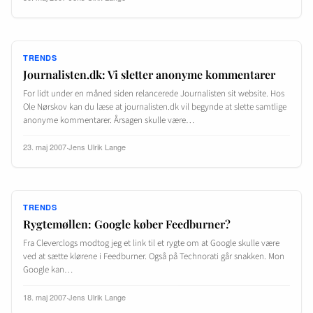
TRENDS
Journalisten.dk: Vi sletter anonyme kommentarer
For lidt under en måned siden relancerede Journalisten sit website. Hos
Ole Nørskov kan du læse at journalisten.dk vil begynde at slette samtlige
anonyme kommentarer. Årsagen skulle være…
23. maj 2007
·
Jens Ulrik Lange
TRENDS
Rygtemøllen: Google køber Feedburner?
Fra Cleverclogs modtog jeg et link til et rygte om at Google skulle være
ved at sætte klørene i Feedburner. Også på Technorati går snakken. Mon
Google kan…
18. maj 2007
·
Jens Ulrik Lange