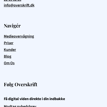
info@overskrift.dk
Navigér
Medieovervågning
Priser
Kunder
Blog
Om Os
Følg Overskrift
Få digital viden direkte i din indbakke
Modtag nyhedsbrev