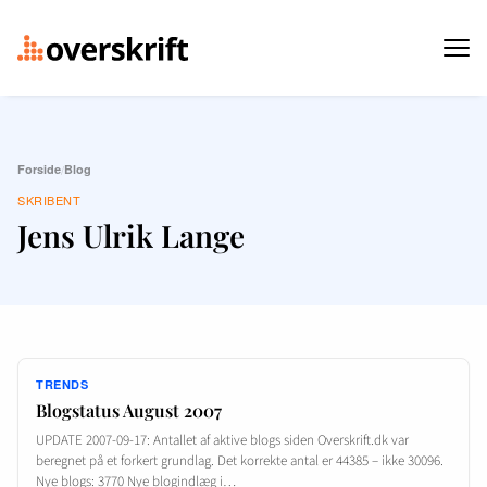
Forside
/
Blog
SKRIBENT
Jens Ulrik Lange
TRENDS
Blogstatus August 2007
UPDATE 2007-09-17: Antallet af aktive blogs siden Overskrift.dk var
beregnet på et forkert grundlag. Det korrekte antal er 44385 – ikke 30096.
Nye blogs: 3770 Nye blogindlæg i…