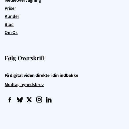
Medieovervågning
Priser
Kunder
Blog
Om Os
Følg Overskrift
Få digital viden direkte i din indbakke
Modtag nyhedsbrev
f
q
t
i
l