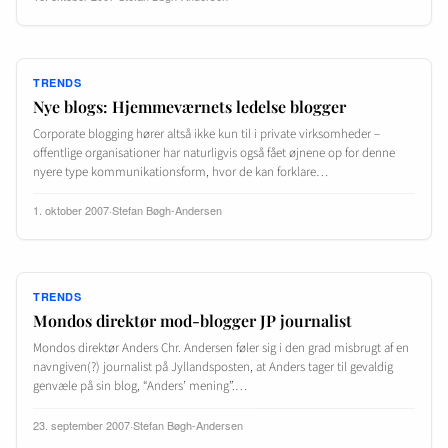
TRENDS
Nye blogs: Hjemmeværnets ledelse blogger
Corporate blogging hører altså ikke kun til i private virksomheder –
offentlige organisationer har naturligvis også fået øjnene op for denne
nyere type kommunikationsform, hvor de kan forklare…
1. oktober 2007
·
Stefan Bøgh-Andersen
TRENDS
Mondos direktør mod-blogger JP journalist
Mondos direktør Anders Chr. Andersen føler sig i den grad misbrugt af en
navngiven(?) journalist på Jyllandsposten, at Anders tager til gevaldig
genvæle på sin blog, “Anders’ mening”.…
23. september 2007
·
Stefan Bøgh-Andersen