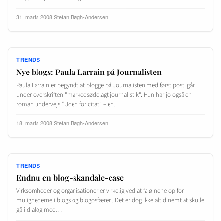
31. marts 2008
·
Stefan Bøgh-Andersen
TRENDS
Nye blogs: Paula Larrain på Journalisten
Paula Larrain er begyndt at blogge på Journalisten med først post igår
under overskriften “markedsødelagt journalistik“. Hun har jo også en
roman undervejs “Uden for citat” – en…
18. marts 2008
·
Stefan Bøgh-Andersen
TRENDS
Endnu en blog-skandale-case
Virksomheder og organisationer er virkelig ved at få øjnene op for
mulighederne i blogs og blogosfæren. Det er dog ikke altid nemt at skulle
gå i dialog med…