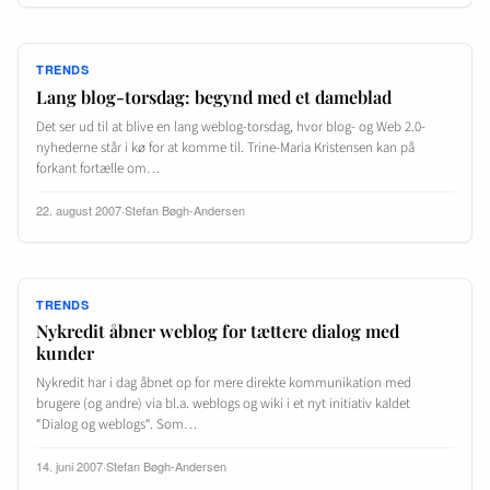
TRENDS
Lang blog-torsdag: begynd med et dameblad
Det ser ud til at blive en lang weblog-torsdag, hvor blog- og Web 2.0-
nyhederne står i kø for at komme til. Trine-Maria Kristensen kan på
forkant fortælle om…
22. august 2007
·
Stefan Bøgh-Andersen
TRENDS
Nykredit åbner weblog for tættere dialog med
kunder
Nykredit har i dag åbnet op for mere direkte kommunikation med
brugere (og andre) via bl.a. weblogs og wiki i et nyt initiativ kaldet
“Dialog og weblogs“. Som…
14. juni 2007
·
Stefan Bøgh-Andersen