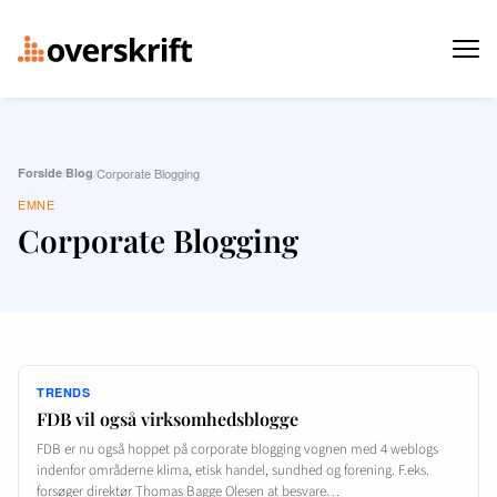
Forside
/
Blog
/
Corporate Blogging
EMNE
Corporate Blogging
TRENDS
FDB vil også virksomhedsblogge
FDB er nu også hoppet på corporate blogging vognen med 4 weblogs
indenfor områderne klima, etisk handel, sundhed og forening. F.eks.
forsøger direktør Thomas Bagge Olesen at besvare…