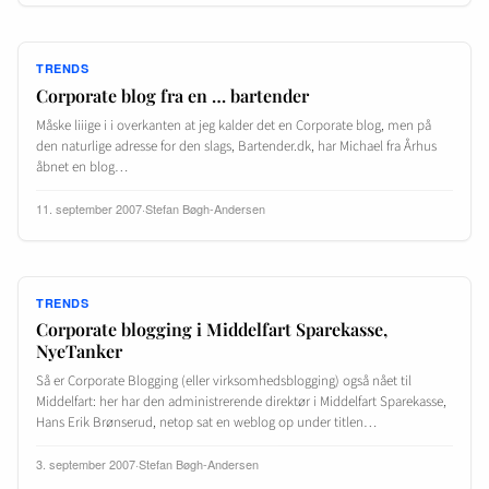
TRENDS
Corporate blog fra en … bartender
Måske liiige i i overkanten at jeg kalder det en Corporate blog, men på
den naturlige adresse for den slags, Bartender.dk, har Michael fra Århus
åbnet en blog…
11. september 2007
·
Stefan Bøgh-Andersen
TRENDS
Corporate blogging i Middelfart Sparekasse,
NyeTanker
Så er Corporate Blogging (eller virksomhedsblogging) også nået til
Middelfart: her har den administrerende direktør i Middelfart Sparekasse,
Hans Erik Brønserud, netop sat en weblog op under titlen…
3. september 2007
·
Stefan Bøgh-Andersen