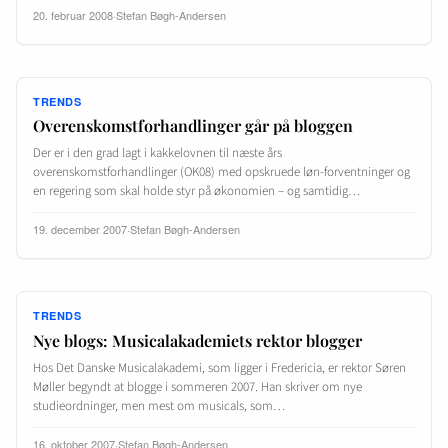
20. februar 2008
·
Stefan Bøgh-Andersen
TRENDS
Overenskomstforhandlinger går på bloggen
Der er i den grad lagt i kakkelovnen til næste års
overenskomstforhandlinger (OK08) med opskruede løn-forventninger og
en regering som skal holde styr på økonomien – og samtidig…
19. december 2007
·
Stefan Bøgh-Andersen
TRENDS
Nye blogs: Musicalakademiets rektor blogger
Hos Det Danske Musicalakademi, som ligger i Fredericia, er rektor Søren
Møller begyndt at blogge i sommeren 2007. Han skriver om nye
studieordninger, men mest om musicals, som…
16. oktober 2007
·
Stefan Bøgh-Andersen