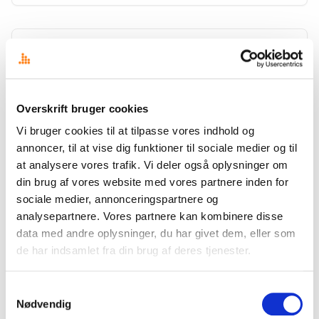
TRENDS
TDC begynder så småt på Corporate Blogging
Det ser ud til, at TDC så småt er ved at begynde på virksomhedsblogging
/ corporate blogging. Per Rasmussen, som er online direktør, har
Overskrift bruger cookies
ihvertfald oprettet sin egen…
Vi bruger cookies til at tilpasse vores indhold og
15. april 2007
·
Stefan Bøgh-Andersen
annoncer, til at vise dig funktioner til sociale medier og til
at analysere vores trafik. Vi deler også oplysninger om
din brug af vores website med vores partnere inden for
sociale medier, annonceringspartnere og
TRENDS
Sundhedsvæsenet tager fat på virksomheds-
analysepartnere. Vores partnere kan kombinere disse
blogging på sundhedsdialog.dk
data med andre oplysninger, du har givet dem, eller som
Sygehusene i Fredericia og Kolding er netop begyndt på “corporate
de har indsamlet fra din brug af deres tjenester.
blogging” på sitet sundhedsdialog.dk her i Påske-dagene. Ret
overraskende tiltag synes jeg lige ved første øjekast, men faktisk…
Samtykkevalg
Nødvendig
9. april 2007
·
Stefan Bøgh-Andersen