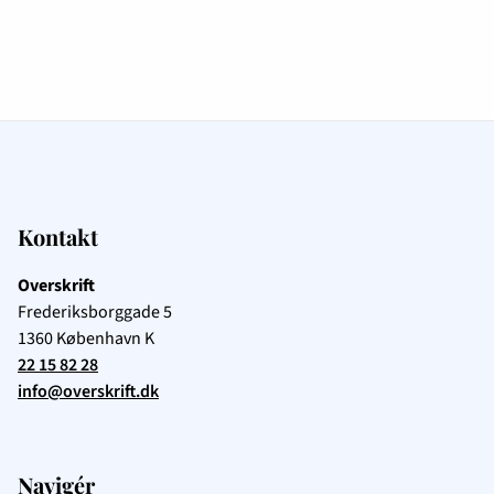
Kontakt
Overskrift
Frederiksborggade 5
1360
København K
22 15 82 28
info@overskrift.dk
Navigér