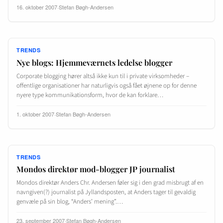
16. oktober 2007
·
Stefan Bøgh-Andersen
TRENDS
Nye blogs: Hjemmeværnets ledelse blogger
Corporate blogging hører altså ikke kun til i private virksomheder –
offentlige organisationer har naturligvis også fået øjnene op for denne
nyere type kommunikationsform, hvor de kan forklare…
1. oktober 2007
·
Stefan Bøgh-Andersen
TRENDS
Mondos direktør mod-blogger JP journalist
Mondos direktør Anders Chr. Andersen føler sig i den grad misbrugt af en
navngiven(?) journalist på Jyllandsposten, at Anders tager til gevaldig
genvæle på sin blog, “Anders’ mening”.…
23. september 2007
·
Stefan Bøgh-Andersen