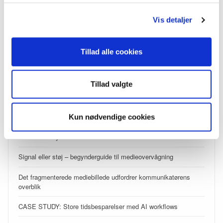
Vis detaljer
SE SENESTE INDLÆG
Tillad alle cookies
Din mediemonitorering taler nu direkte med din AI
Analyse: Folkemødet 2026 – metoo og AI
Tillad valgte
Disse temaer kommer til at dominere Folkemødet 2026
Din AI-venlige medieovervågning
Kun nødvendige cookies
Overskrift i nye klæder
Signal eller støj – begynderguide til medieovervågning
Det fragmenterede mediebillede udfordrer kommunikatørens
overblik
CASE STUDY: Store tidsbesparelser med AI workflows