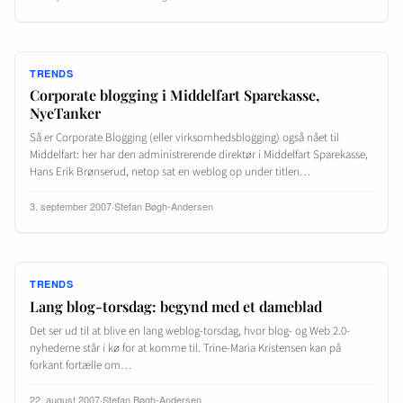
TRENDS
Corporate blogging i Middelfart Sparekasse,
NyeTanker
Så er Corporate Blogging (eller virksomhedsblogging) også nået til
Middelfart: her har den administrerende direktør i Middelfart Sparekasse,
Hans Erik Brønserud, netop sat en weblog op under titlen…
3. september 2007
·
Stefan Bøgh-Andersen
TRENDS
Lang blog-torsdag: begynd med et dameblad
Det ser ud til at blive en lang weblog-torsdag, hvor blog- og Web 2.0-
nyhederne står i kø for at komme til. Trine-Maria Kristensen kan på
forkant fortælle om…
22. august 2007
·
Stefan Bøgh-Andersen