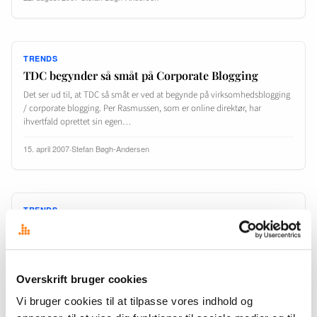
TRENDS
TDC begynder så småt på Corporate Blogging
Det ser ud til, at TDC så småt er ved at begynde på virksomhedsblogging
/ corporate blogging. Per Rasmussen, som er online direktør, har
ihvertfald oprettet sin egen…
15. april 2007
·
Stefan Bøgh-Andersen
TRENDS
Sundhedsvæsenet tager fat på virksomheds-
blogging på sundhedsdialog.dk
Sygehusene i Fredericia og Kolding er netop begyndt på “corporate
blogging” på sitet sundhedsdialog.dk her i Påske-dagene. Ret
Overskrift bruger cookies
overraskende tiltag synes jeg lige ved første øjekast, men faktisk…
Vi bruger cookies til at tilpasse vores indhold og
9. april 2007
·
Stefan Bøgh-Andersen