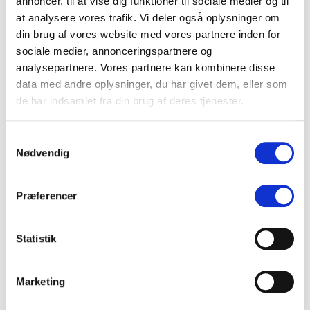
annoncer, til at vise dig funktioner til sociale medier og til
at analysere vores trafik. Vi deler også oplysninger om
din brug af vores website med vores partnere inden for
sociale medier, annonceringspartnere og
analysepartnere. Vores partnere kan kombinere disse
data med andre oplysninger, du har givet dem, eller som
de har indsamlet fra din brug af deres tjenester.
Søg
Søg
Samtykkevalg
Nødvendig
KATEGORIER
Præferencer
Analyser
Arrangementer
Statistik
Inspiration
Nøgletal
Marketing
Nyt hos Overskrift
Trends