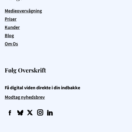
Medieovervågning
Priser
Kunder
Blog
Om Os
Følg Overskrift
Få digital viden direkte i din indbakke
Modtag nyhedsbrev
f
q
t
i
l