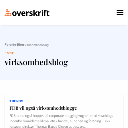
Forside
/
Blog
/
virksomhedsblog
EMNE
virksomhedsblog
TRENDS
FDB vil også virksomhedsblogge
FDB er nu også hoppet på corporate blogging vognen med 4 weblogs
indenfor områderne klima, etisk handel, sundhed og forening. F.eks.
forsøger direktør Thomas Bagge Olesen at besvare…