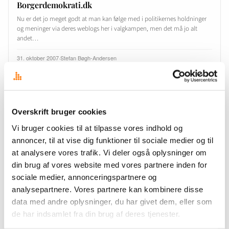
Borgerdemokrati.dk
Nu er det jo meget godt at man kan følge med i politikernes holdninger
og meninger via deres weblogs her i valgkampen, men det må jo alt
andet…
31. oktober 2007
·
Stefan Bøgh-Andersen
TRENDS
Overskrift bruger cookies
TV2 valgbussen har sin egen blog
Vi bruger cookies til at tilpasse vores indhold og
Kan en bus have sin egen blog? Åbenbart! Meningen er: TV 2’s valgbus er
igennem hele valgkampen på vælgernes side og opsøger de steder, hvor
annoncer, til at vise dig funktioner til sociale medier og til
de store spørgsmål…
at analysere vores trafik. Vi deler også oplysninger om
din brug af vores website med vores partnere inden for
31. oktober 2007
·
Stefan Bøgh-Andersen
sociale medier, annonceringspartnere og
analysepartnere. Vores partnere kan kombinere disse
data med andre oplysninger, du har givet dem, eller som
TRENDS
de har indsamlet fra din brug af deres tjenester.
Lisbeth Klastrup i Deadline om valgblogs og