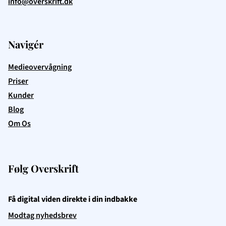
info@overskrift.dk
Navigér
Medieovervågning
Priser
Kunder
Blog
Om Os
Følg Overskrift
Få digital viden direkte i din indbakke
Modtag nyhedsbrev