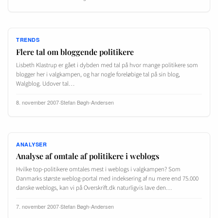
TRENDS
Flere tal om bloggende politikere
Lisbeth Klastrup er gået i dybden med tal på hvor mange politikere som
blogger her i valgkampen, og har nogle foreløbige tal på sin blog,
Walgblog. Udover tal…
8. november 2007
·
Stefan Bøgh-Andersen
ANALYSER
Analyse af omtale af politikere i weblogs
Hvilke top-politikere omtales mest i weblogs i valgkampen? Som
Danmarks største weblog-portal med indeksering af nu mere end 75.000
danske weblogs, kan vi på Overskrift.dk naturligvis lave den…
7. november 2007
·
Stefan Bøgh-Andersen