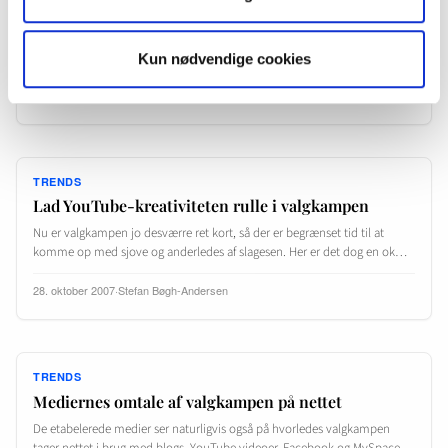
Journalisten Jesper Ishøj interesserer sig for hvorledes geografisk
information, GIS og data kan anvendes i journalistik. Faktisk så meget at
han for nogle få uger siden oprettede siden…
Kun nødvendige cookies
29. oktober 2007
·
Stefan Bøgh-Andersen
TRENDS
Lad YouTube-kreativiteten rulle i valgkampen
Nu er valgkampen jo desværre ret kort, så der er begrænset tid til at
komme op med sjove og anderledes af slagesen. Her er det dog en ok…
28. oktober 2007
·
Stefan Bøgh-Andersen
TRENDS
Mediernes omtale af valgkampen på nettet
De etabelerede medier ser naturligvis også på hvorledes valgkampen
tager nettet i brug med blogs, YouTube videoer, Facebook og MySpace