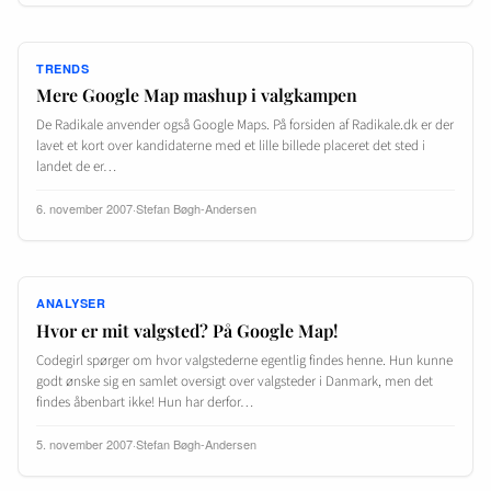
TRENDS
Mere Google Map mashup i valgkampen
De Radikale anvender også Google Maps. På forsiden af Radikale.dk er der
lavet et kort over kandidaterne med et lille billede placeret det sted i
landet de er…
6. november 2007
·
Stefan Bøgh-Andersen
ANALYSER
Hvor er mit valgsted? På Google Map!
Codegirl spørger om hvor valgstederne egentlig findes henne. Hun kunne
godt ønske sig en samlet oversigt over valgsteder i Danmark, men det
findes åbenbart ikke! Hun har derfor…
5. november 2007
·
Stefan Bøgh-Andersen