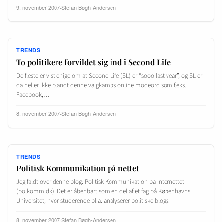
9. november 2007
·
Stefan Bøgh-Andersen
TRENDS
To politikere forvildet sig ind i Second Life
De fleste er vist enige om at Second Life (SL) er “sooo last year”, og SL er
da heller ikke blandt denne valgkamps online modeord som f.eks.
Facebook,…
8. november 2007
·
Stefan Bøgh-Andersen
TRENDS
Politisk Kommunikation på nettet
Jeg faldt over denne blog: Politisk Kommunikation på Internettet
(polkomm.dk). Det er åbenbart som en del af et fag på Københavns
Universitet, hvor studerende bl.a. analyserer politiske blogs.
8. november 2007
·
Stefan Bøgh-Andersen