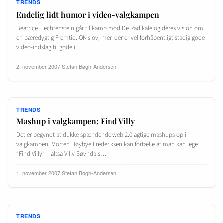
TRENDS
Endelig lidt humor i video-valgkampen
Beatrice Liechtenstein går til kamp mod De Radikale og deres vision om
en bæredygtig Fremtid: OK sjov, men der er vel forhåbentligt stadig gode
video-indslag til gode i…
2. november 2007
·
Stefan Bøgh-Andersen
TRENDS
Mashup i valgkampen: Find Villy
Det er begyndt at dukke spændende web 2.0 agtige mashups op i
valgkampen. Morten Høybye Frederiksen kan fortælle at man kan lege
“Find Villy” – altså Villy Søvndals…
1. november 2007
·
Stefan Bøgh-Andersen
TRENDS