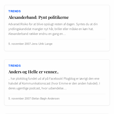
TRENDS
Alexanderband: Pynt politikerne
Advarsel:Risiko for at blive opslugt resten af dagen. Syntes du at din
yndlingskandidat mangler nyt hår, briller eller måske en køn hat.
Alexanderband rækker endnu en gang en…
5. november 2007
·
Jens Ulrik Lange
TRENDS
Anders og Helle er venner..
.. har plokblog fundet ud af på Facebook! Plogblog er iøvrigt den ene
halvdel af Kommunikationscast (hvor Emme er den anden halvdel). I
deres ugentlige podcast, hvor udsendelse…
5. november 2007
·
Stefan Bøgh-Andersen