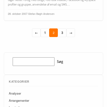
profiler og grupper, anvendelse af email og SMS…
28. oktober 2007
·
Stefan Bøgh-Andersen
←
1
2
3
→
Søg
Søg
KATEGORIER
Analyser
Arrangementer