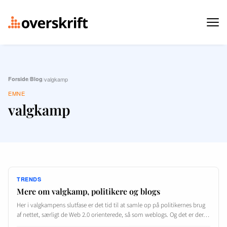
Forside
/
Blog
/
valgkamp
EMNE
valgkamp
TRENDS
Mere om valgkamp, politikere og blogs
Her i valgkampens slutfase er det tid til at samle op på politikernes brug
af nettet, særligt de Web 2.0 orienterede, så som weblogs. Og det er der…