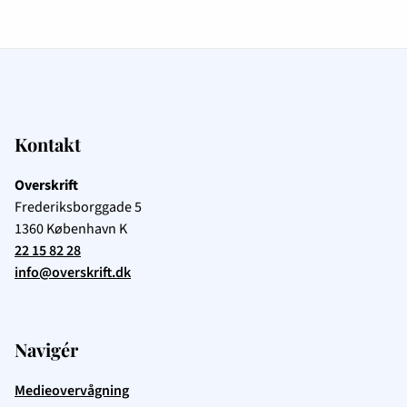
Kontakt
Overskrift
Frederiksborggade 5
1360
København K
22 15 82 28
info@overskrift.dk
Navigér
Medieovervågning