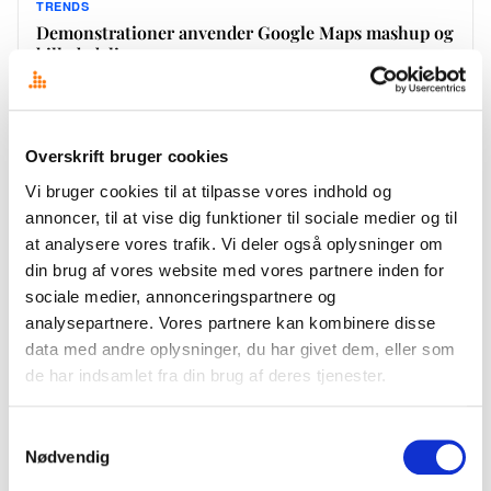
TRENDS
Demonstrationer anvender Google Maps mashup og
billed-deling
Så er det jo første tirsdag i oktober og folketinget åbner jo igen for en ny
politisk sæson. Sædvanen tro skulle man næsten mene, er der tillige
demonstrationer…
Overskrift bruger cookies
2. oktober 2007
·
Stefan Bøgh-Andersen
Vi bruger cookies til at tilpasse vores indhold og
annoncer, til at vise dig funktioner til sociale medier og til
at analysere vores trafik. Vi deler også oplysninger om
TRENDS
din brug af vores website med vores partnere inden for
Radikale Venstre lancerer Web 2.0 platform,
sociale medier, annonceringspartnere og
radikale.net
analysepartnere. Vores partnere kan kombinere disse
I forbindelse med Det Radikale Venstres landsmøde – som løber af
data med andre oplysninger, du har givet dem, eller som
stablen her i weekenden d. 15-16. september på Nyborg Strand – har
de har indsamlet fra din brug af deres tjenester.
partiet netop her til morgen…
15. september 2007
·
Stefan Bøgh-Andersen
Samtykkevalg
Nødvendig