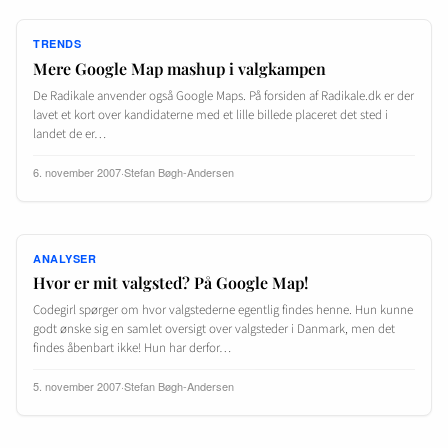
TRENDS
Mere Google Map mashup i valgkampen
De Radikale anvender også Google Maps. På forsiden af Radikale.dk er der
lavet et kort over kandidaterne med et lille billede placeret det sted i
landet de er…
6. november 2007
·
Stefan Bøgh-Andersen
ANALYSER
Hvor er mit valgsted? På Google Map!
Codegirl spørger om hvor valgstederne egentlig findes henne. Hun kunne
godt ønske sig en samlet oversigt over valgsteder i Danmark, men det
findes åbenbart ikke! Hun har derfor…
5. november 2007
·
Stefan Bøgh-Andersen