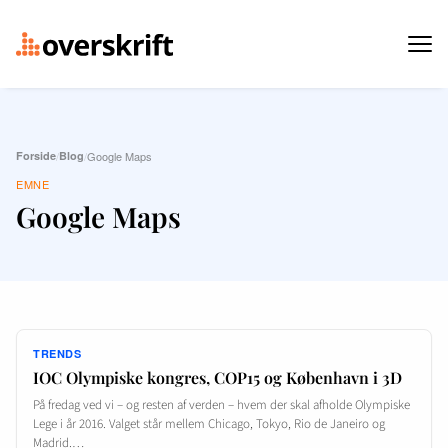
Forside
/
Blog
/
Google Maps
EMNE
Google Maps
TRENDS
IOC Olympiske kongres, COP15 og København i 3D
På fredag ved vi – og resten af verden – hvem der skal afholde Olympiske
Lege i år 2016. Valget står mellem Chicago, Tokyo, Rio de Janeiro og
Madrid.…