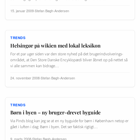
15. januar 2009
·
Stefan Bøgh-Andersen
TRENDS
Helsingør på wikien med lokal leksikon
For et par uger siden var den store nyhed på det brugerindvolverings-
området, at Den Store Danske Encyklopædi bliver åbnet op på nettet så
vi alle sammen kan bidrage…
24. november 2008
·
Stefan Bøgh-Andersen
TRENDS
Børn i byen – ny bruger-drevet byguide
Via Pinds blog kan jeg se at en ny byguide for børn i København netop er
gået i luften i dag: Børn i byen. Det ser faktisk rigtigt…
9. marts 2008
·
Stefan Bøgh-Andersen