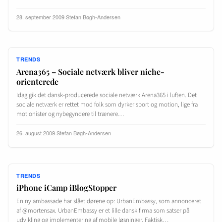
28. september 2009
·
Stefan Bøgh-Andersen
TRENDS
Arena365 – Sociale netværk bliver niche-
orienterede
Idag gik det dansk-producerede sociale netværk Arena365 i luften. Det
sociale netværk er rettet mod folk som dyrker sport og motion, lige fra
motionister og nybegyndere til trænere…
26. august 2009
·
Stefan Bøgh-Andersen
TRENDS
iPhone iCamp iBlogStopper
En ny ambassade har slået dørene op: UrbanEmbassy, som annonceret
af @mortensax. UrbanEmbassy er et lille dansk firma som satser på
udvikling og implementering af mobile løsninger. Faktisk…