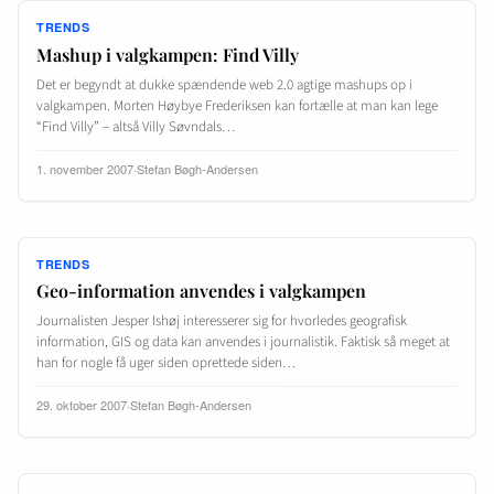
TRENDS
Mashup i valgkampen: Find Villy
Det er begyndt at dukke spændende web 2.0 agtige mashups op i
valgkampen. Morten Høybye Frederiksen kan fortælle at man kan lege
“Find Villy” – altså Villy Søvndals…
1. november 2007
·
Stefan Bøgh-Andersen
TRENDS
Geo-information anvendes i valgkampen
Journalisten Jesper Ishøj interesserer sig for hvorledes geografisk
information, GIS og data kan anvendes i journalistik. Faktisk så meget at
han for nogle få uger siden oprettede siden…
29. oktober 2007
·
Stefan Bøgh-Andersen