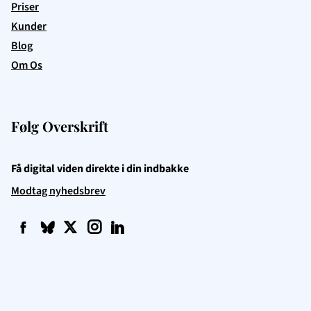
Priser
Kunder
Blog
Om Os
Følg Overskrift
Få digital viden direkte i din indbakke
Modtag nyhedsbrev
f
q
t
i
l