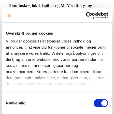
Håndtasker, lakridspiber og MTV sætter gang i
Twitter
Antallet af danske twittere er steget markant. Vi nærmer os 200.000
danske Twitterbrugere, ifølge tal fra overskrift.dk. (Dette indlæg har været
publiceret hos Dansk Kommunikationsforening , og gengives…
Overskrift bruger cookies
17. september 2013
·
Stefan Bøgh-Andersen
Vi bruger cookies til at tilpasse vores indhold og
annoncer, til at vise dig funktioner til sociale medier og til
at analysere vores trafik. Vi deler også oplysninger om
ANALYSER
din brug af vores website med vores partnere inden for
Danske Bank fyrer direktøren – de sociale medier
sociale medier, annonceringspartnere og
giver ren besked
analysepartnere. Vores partnere kan kombinere disse
Danske Bank meddelte i morges at de skiftede ud i ledelsen og altså
data med andre oplysninger, du har givet dem, eller som
fyrede Eivind Kolding som direktør. Siden har de sociale medier givet
de har indsamlet fra din brug af deres tjenester.
deres kommentarer med på…
16. september 2013
·
Stefan Bøgh-Andersen
Samtykkevalg
Nødvendig