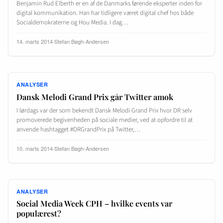
Benjamin Rud Elberth er en af de Danmarks førende eksperter inden for
digital kommunikation. Han har tidligere været digital chef hos både
Socialdemokraterne og Hou Media. I dag…
14. marts 2014
·
Stefan Bøgh-Andersen
ANALYSER
Dansk Melodi Grand Prix går Twitter amok
I lørdags var der som bekendt Dansk Melodi Grand Prix hvor DR selv
promoverede begivenheden på sociale medier, ved at opfordre til at
anvende hashtagget #DRGrandPrix på Twitter,…
10. marts 2014
·
Stefan Bøgh-Andersen
ANALYSER
Social Media Week CPH – hvilke events var
populærest?