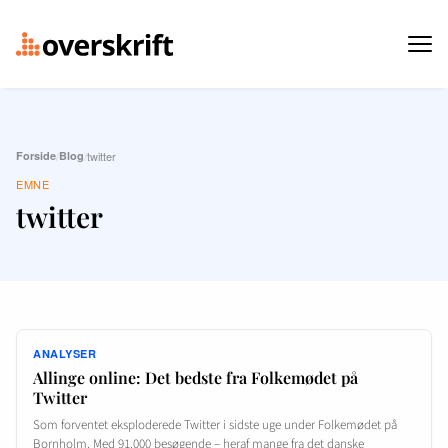
Forside
/
Blog
/
twitter
EMNE
twitter
ANALYSER
Allinge online: Det bedste fra Folkemødet på
Twitter
Som forventet eksploderede Twitter i sidste uge under Folkemødet på
Bornholm. Med 91.000 besøgende – heraf mange fra det danske