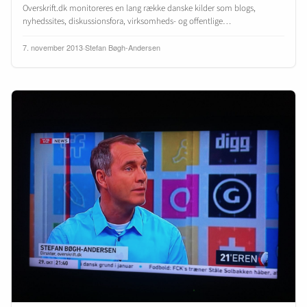
Overskrift.dk monitoreres en lang række danske kilder som blogs,
nyhedssites, diskussionsfora, virksomheds- og offentlige…
7. november 2013
·
Stefan Bøgh-Andersen