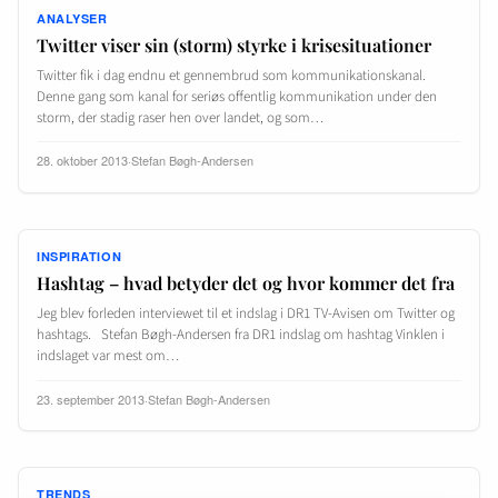
ANALYSER
Twitter viser sin (storm) styrke i krisesituationer
Twitter fik i dag endnu et gennembrud som kommunikationskanal.
Denne gang som kanal for seriøs offentlig kommunikation under den
storm, der stadig raser hen over landet, og som…
28. oktober 2013
·
Stefan Bøgh-Andersen
INSPIRATION
Hashtag – hvad betyder det og hvor kommer det fra
Jeg blev forleden interviewet til et indslag i DR1 TV-Avisen om Twitter og
hashtags. Stefan Bøgh-Andersen fra DR1 indslag om hashtag Vinklen i
indslaget var mest om…
23. september 2013
·
Stefan Bøgh-Andersen
TRENDS