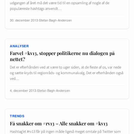
udgangen af året må det være tid til en opsamling af nogle af de
populæreste hashtags anvendt…
30. december 2013
·
Stefan Bøgh-Andersen
ANALYSER
Farvel #kv13, stopper politikerne nu dialogen på
nettet?
Det er efterhånden ved at være to uger siden, at de fleste af os, var nede
og sætte kryds til regionråds- og kommunalvalg. Det er efterhånden også
ved…
4. december 2013
·
Stefan Bøgh-Andersen
TRENDS
Få snakker om #rv13 – Alle snakker om #kv13
Hashtag’et #rv13 får på ingen måde ligeså meget omtale på Twitter som