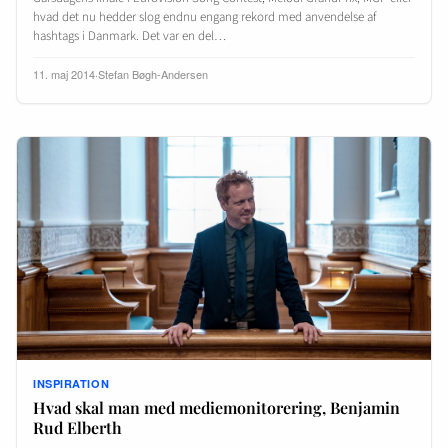
hvad det nu hedder slog endnu engang rekord med anvendelse af
hashtags i Danmark. Det var en del…
11. maj 2014
·
Stefan Bøgh-Andersen
INSPIRATION
Hvad skal man med mediemonitorering, Benjamin
Rud Elberth