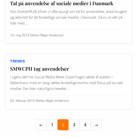
Tal på anvendelse af sociale medier i Danmark
Hos Overskrift.dk bliver vi ofte spurgt om tal for anvendelse, antal brugere
og aktivitet for de forskellige sociale medier i Danmark. Så nu er det på
tide med…
13. maj 2013
·
Stefan Bøgh-Andersen
TRENDS
SMWCPH tag anvendelser
I ugens løb har Social Media Week Copenhagen løbet af stablen i
København med en lang række forskellige events med fokus på sociale
medier. Der blev naturligvis tweetet…
23. februar 2013
·
Stefan Bøgh-Andersen
←
1
2
3
4
→