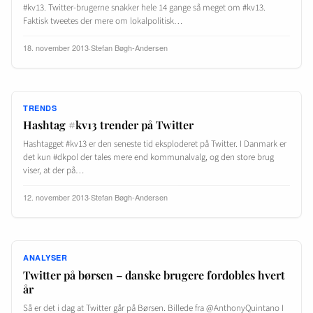
#kv13. Twitter-brugerne snakker hele 14 gange så meget om #kv13.
Faktisk tweetes der mere om lokalpolitisk…
18. november 2013
·
Stefan Bøgh-Andersen
TRENDS
Hashtag #kv13 trender på Twitter
Hashtagget #kv13 er den seneste tid eksploderet på Twitter. I Danmark er
det kun #dkpol der tales mere end kommunalvalg, og den store brug
viser, at der på…
12. november 2013
·
Stefan Bøgh-Andersen
ANALYSER
Twitter på børsen – danske brugere fordobles hvert
år
Så er det i dag at Twitter går på Børsen. Billede fra @AnthonyQuintano I