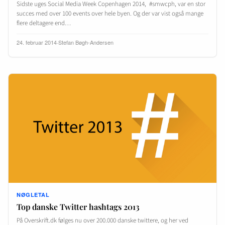
Sidste uges Social Media Week Copenhagen 2014, #smwcph, var en stor
succes med over 100 events over hele byen. Og der var vist også mange
flere deltagere end…
24. februar 2014
·
Stefan Bøgh-Andersen
NØGLETAL
Top danske Twitter hashtags 2013
På Overskrift.dk følges nu over 200.000 danske twittere, og her ved