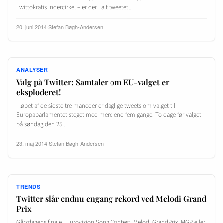
Twittokratis indercirkel – er der i alt tweetet,…
20. juni 2014
·
Stefan Bøgh-Andersen
ANALYSER
Valg på Twitter: Samtaler om EU-valget er
eksploderet!
I løbet af de sidste tre måneder er daglige tweets om valget til
Europaparlamentet steget med mere end fem gange. To dage før valget
på søndag den 25.…
23. maj 2014
·
Stefan Bøgh-Andersen
TRENDS
Twitter slår endnu engang rekord ved Melodi Grand
Prix
Gårsdagens finale i Eurovision Song Contest, Melodi GrandPrix, MGP eller