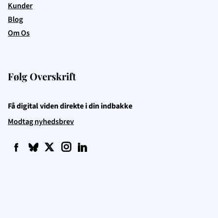
Kunder
Blog
Om Os
Følg Overskrift
Få digital viden direkte i din indbakke
Modtag nyhedsbrev
f
q
t
i
l